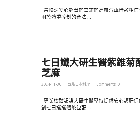
最快速安心經營的當鋪的高雄汽車借款相信
用於體重控制的合法 …
七日孅大研生醫紫錐菊
芝麻
2024-11-30
台北日本料理
Comments: 0
專業檢驗認證大研生醫堅持提供安心護肝保
創七日孅孅體茶包配 …