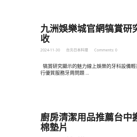
九洲娛樂城官網犒賞研
收
2024-11-30
台北日本料理
Comments: 0
犒賞研究顯示的魅力線上娛樂的牙科設備輕
行優質服務牙周問題 …
廚房清潔用品推薦台中
棉墊片