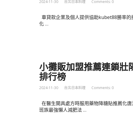
2024-11-30
台北日本料理
Comments: 0
車貸款企業及個人提供協助kubet88勝
化 …
小攤販加盟推薦連鎖壯
排行榜
2024-11-30
台北日本料理
Comments: 0
在醫生開具處方時服用藥物降糖貼推薦化唐
班族最強懶人減肥法 …