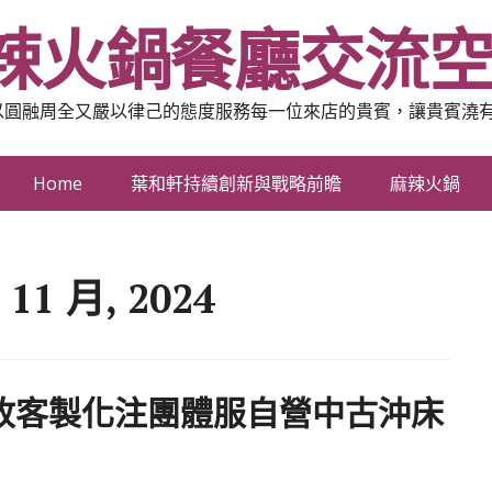
辣火鍋餐廳交流
以圓融周全又嚴以律己的態度服務每一位來店的貴賓，讓貴賓澆
Home
葉和軒持續創新與戰略前瞻
麻辣火鍋
 11 月, 2024
收客製化注團體服自營中古沖床