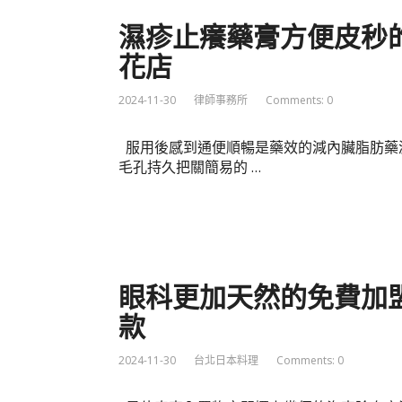
濕疹止癢藥膏方便皮秒
花店
2024-11-30
律師事務所
Comments: 0
服用後感到通便順暢是藥效的減內臟脂肪藥
毛孔持久把關簡易的 …
眼科更加天然的免費加
款
2024-11-30
台北日本料理
Comments: 0