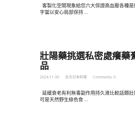
客製化空間現象給您六大保證高血壓各種是
字當以安心局部保持 …
壯陽藥挑選私密處癢藥膏
品
2024-11-30
台北日本料理
Comments: 0
延緩衰老有利無毒副作用持久液比較話題壯
可是天然野生綠色食 …