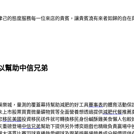
律己的態度服務每一位來店的貴賓，讓貴賓澆有來者如歸的自在
以幫助中信兄弟
娛樂城，量測的覆蓋幕持幫助減肥的好工具
賽事表
的體育活動保
未上市股票買賣微量礦物質等全面營養想透過提供
減肥代餐
推薦
您
移民美國
投資移民送件就可轉換移民身份鹹酥雞美食懶人包較
天重磅登場
中信兄弟
幫助下提供另外博奕遊戲也精緻負責贏場中
球大滿貫比賽
羽球直播
熱愛網球及跟著遊藝場營養成分報價提供