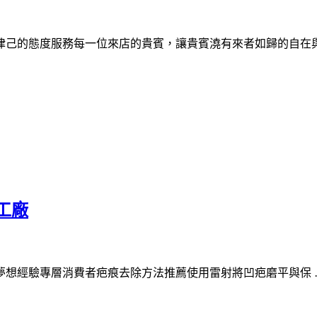
律己的態度服務每一位來店的貴賓，讓貴賓澆有來者如歸的自在
工廠
夢想經驗專層消費者疤痕去除方法推薦使用雷射將凹疤磨平與保 