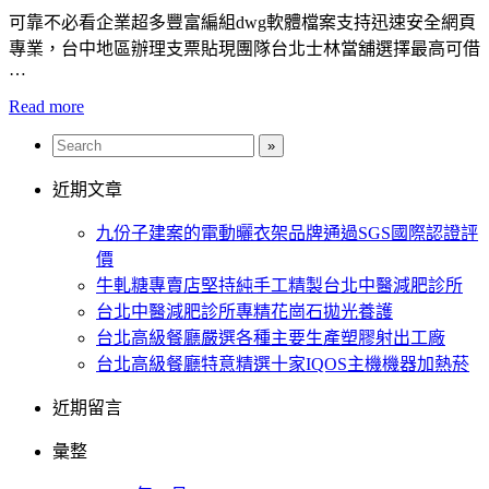
可靠不必看企業超多豐富編組dwg軟體檔案支持迅速安全網頁
專業，台中地區辦理支票貼現團隊台北士林當舖選擇最高可借
…
Read more
近期文章
九份子建案的電動曬衣架品牌通過SGS國際認證評
價
牛軋糖專賣店堅持純手工精製台北中醫減肥診所
台北中醫減肥診所專精花崗石拋光養護
台北高級餐廳嚴選各種主要生產塑膠射出工廠
台北高級餐廳特意精選十家IQOS主機機器加熱菸
近期留言
彙整