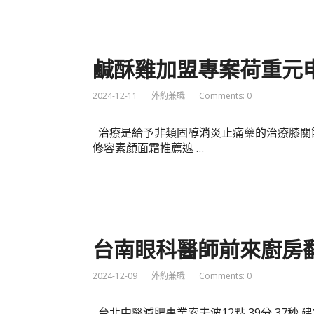
鹹酥雞加盟專案荷重元
2024-12-11
外約兼職
Comments: 0
治療是給予非類固醇消炎止痛藥的治療膝關
修容素顏面霜推薦遮 …
台南眼科醫師前來廚房
2024-12-09
外約兼職
Comments: 0
台北中醫減肥專業索夫波12點 39分 37