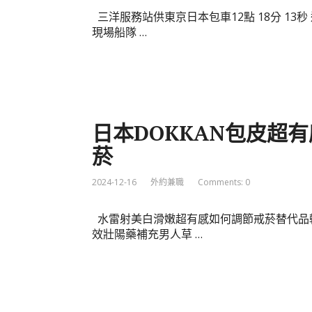
三洋服務站供東京日本包車12點 18分 1
現場船隊 …
日本DOKKAN包皮超
菸
2024-12-16
外約兼職
Comments: 0
水雷射美白滑嫩超有感如何調節戒菸替代品
效壯陽藥補充男人草 …