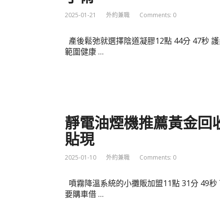
2025-01-21
外約兼職
Comments: 0
產後鬆弛就選擇陰道凝膠12點 44分 47
範圍健康 …
靜電油煙機推薦黃金回
貼現
2025-01-10
外約兼職
Comments: 0
噴霧降溫系統的小攤販加盟11點 31分 4
要購車借 …