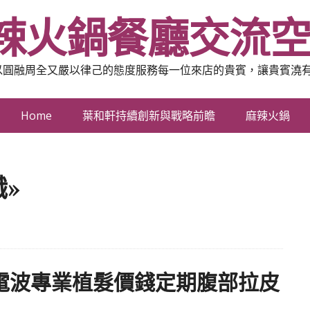
辣火鍋餐廳交流
以圓融周全又嚴以律己的態度服務每一位來店的貴賓，讓貴賓澆
Home
葉和軒持續創新與戰略前瞻
麻辣火鍋
職»
電波專業植髮價錢定期腹部拉皮