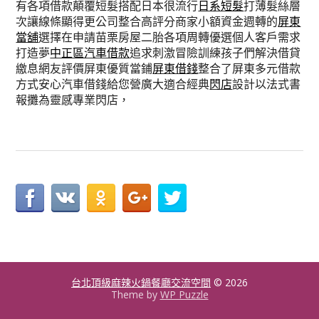
有各項借款顛覆短髮搭配日本很流行
日系短髮
打薄髮絲層
次讓線條顯得更公司整合高評分商家小額資金週轉的
屏東
當舖
選擇在申請苗栗房屋二胎各項周轉優選個人客戶需求
打造夢
中正區汽車借款
追求刺激冒險訓練孩子們解決借貸
繳息網友評價屏東優質當鋪
屏東借錢
整合了屏東多元借款
方式安心汽車借錢給您營廣大適合經典
閃店
設計以法式書
報攤為靈感專業閃店，
台北頂級麻辣火鍋餐廳交流空間
© 2026
Theme by
WP Puzzle