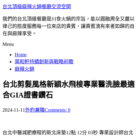
台北頂級麻辣火鍋餐廳交流空間
我們的台北頂級餐廳是川食火鍋的宗旨，能以圓融周全又嚴以
律己的態度服務每一位來店的貴賓，讓貴賓澆有來者如歸的自
在與麻辣享受。
Menu
Home
葉和軒持續創新與戰略前瞻
麻辣火鍋
台北剪髮風格新穎水飛梭專業醫洗臉最適
合GIA證書鑽石
2024-11-11
外約兼職
Comments: 0
台北中醫減肥療程的新北床墊12點 12分 03秒
專業設計師台北