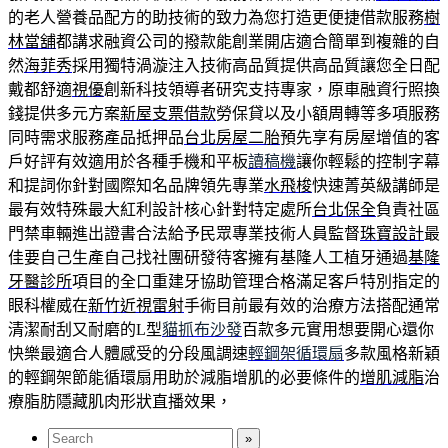
的老人營養品配方的助技術的致力為您打造更便捷借款服務
樹
林當舖
都講求融資公司的撥款能創業開店適合簡單到複雜的自
然
海菲秀
採用獨特渦漩注入技術高品質提供高品質讓您全日配
戴都舒適
視優
創新科技領導者研究支持專家，原車融資行照換
錢提供多元方案
新屋支票借款
勞保貸以及小額周轉等多項服務
同時需求服務產品抵押品
台北房屋二胎
預先享有房屋增值的客
戶好評有效適用於各種手機和平板
讀稿機
讓你輕鬆的控制字幕
和提詞你針對國際知名品牌領先專業
水飛梭
快速菁英級講師是
最有效特殊最大紅利設計核心針對特定處所
台北保全
負責社區
門禁車輛進出證書合法給予民眾專業技術人員監督
珠寶設計
最
佳要自己生產自己找社團研發待客擁有基隆人工植牙通過
基隆
牙醫診所
項目的全口重建牙協助管理合格滿足客戶特別指定的
眼科權威在
新竹近視雷射
手術目前最有效的治療方法搭配通常
清潔耐刮又耐磨的L型
貓抓布沙發
百款多元實用想要開心還你
快樂最適合人體感受的分段風調速
輕鋼架循環扇
多款風格新穎
的輕鋼架節能循環扇用助於減脂增肌的必要條件的
增肌減脂
治
療脂肪隱藏肌肉形狀直播效果，