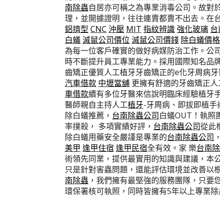
南除蟲
自居亦可稱之為專業消毒公司。故對於
理，並開據證明，往往連賣都賣不出去。在
鋁擠型
CNC
沖壓
MIT
指紋辨識
強化玻璃
台
白蟻
滅鼠公司價位
滅鼠公司價錢
除白蟻價格
為每一位客戶確實的做好病媒防治工作。公司
時不斷提升員工專業能力。採用國際知名品
齒矯正優質人工植牙牙齒矯正的e化牙周病牙
汽車借款
中壢當舖
更擁有舒適的牙齒矯正人
車借款
續有多位牙醫來信說明臨床經驗植牙手
醫師親自主持人工
植牙
-牙周病、即拔即植手
除白蟻推薦，
台南除蟲公司
白蟻OUT！執照
率撲殺， 多項實績好評，
台南除蟲公司
從此
除白蟻用藥安全嚴謹是專業的
台南除蟲公司
美甲
逢甲住宿
逢甲民宿
全有效。家 樂
台南除
術領先同業，提供最實用的知識與建議，本公
只是針對害蟲問題，還能評估環境並改善以根
南除蟲
，我們擁有最堅強的服務團隊，只要
環保署核可執照，同時皆擁有5年以上專業除