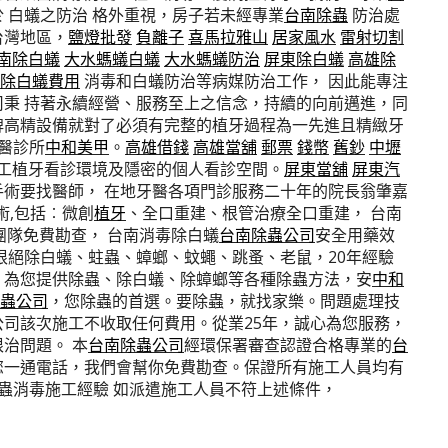
 白蟻之防治 格外重視，房子若未經專業
台南除蟲
防治處
台灣地區，
鹽燈批發
負離子
喜馬拉雅山
居家風水
雷射切割
南除白蟻
大水螞蟻白蟻
大水螞蟻防治
屏東除白蟻
高雄除
除白蟻費用
消毒和白蟻防治等病媒防治工作， 因此能專注
秉 持著永續經營、服務至上之信念，持續的向前邁進，同
牌高精設備就對了必須有完整的植牙過程為一先進且精緻牙
醫診所
中和美甲
。
高雄借錢
高雄當舖
郵票
錢幣
舊鈔
中壢
工植牙看診環境及隱密的個人看診空間。
屏東當舖
屏東汽
術要找醫師， 在地牙醫各項門診服務二十年的院長翁肇嘉
術,包括︰微創
植牙
、全口重建、根管治療全口重建， 台南
團隊免費勘查， 台南消毒除白蟻
台南除蟲公司
安全用藥效
根絕除白蟻、蛀蟲、蟑螂、蚊蠅、跳蚤、老鼠，20年經驗
，為您提供除蟲、除白蟻、除蟑螂等各種除蟲方法，安
中和
蟲公司
，您除蟲的首選。要除蟲，就找家樂。問題處理技
司該次施工不收取任何費用。從業25年，誠心為您服務，
治問題。 本
台南除蟲公司
經環保署審查認證合格專業的
台
您一通電話，我們會幫你免費勘查。保證所有施工人員均有
蟲消毒施工經驗 如派遣施工人員不符上述條件，