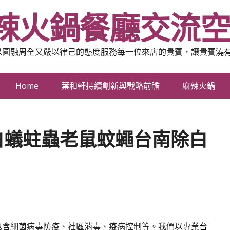
辣火鍋餐廳交流
以圓融周全又嚴以律己的態度服務每一位來店的貴賓，讓貴賓澆
Home
葉和軒持續創新與戰略前瞻
麻辣火鍋
白蟻蛀蟲老鼠蚊蠅台南除白
包含細菌病毒防疫、社區消毒、疫病控制等。我們以專業
台