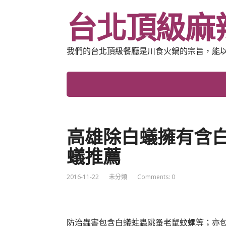
台北頂級麻
我們的台北頂級餐廳是川食火鍋的宗旨，能
高雄除白蟻擁有含
蟻推薦
2016-11-22
未分類
Comments: 0
防治蟲害包含白蟻蛀蟲跳蚤老鼠蚊蠅等；亦