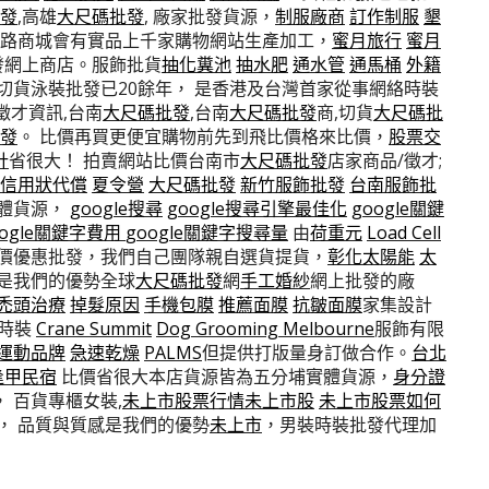
發
,高雄
大尺碼批發
, 廠家批發貨源，
制服廠商
訂作制服
墾
路商城會有實品上千家購物網站生產加工，
蜜月旅行
蜜月
發網上商店。服飾批貨
抽化糞池
抽水肥
通水管
通馬桶
外籍
切貨泳裝批發已20餘年， 是香港及台灣首家從事網絡時裝
徵才資訊,台南
大尺碼批發
,台南
大尺碼批發
商,切貨
大尺碼批
發
。 比價再買更便宜購物前先到飛比價格來比價，
股票交
計
省很大！ 拍賣網站比價台南市
大尺碼批發
店家商品/徵才;
信用狀代償
夏令營
大尺碼批發
新竹服飾批發
台南服飾批
體貨源，
google搜尋
google搜尋引擎最佳化
google關鍵
oogle關鍵字費用
google關鍵字搜尋量
由
荷重元
Load Cell
廠價優惠批發，我們自己團隊親自選貨提貨，
彰化太陽能
太
是我們的優勢全球
大尺碼批發
網
手工婚紗
網上批發的廠
禿頭治療
掉髮原因
手機包膜
推薦面膜
抗皺面膜
家集設計
國時裝
Crane Summit
Dog Grooming Melbourne
服飾有限
運動品牌
急速乾燥
PALMS
但提供打版量身訂做合作。
台北
逢甲民宿
比價省很大本店貨源皆為五分埔實體貨源，
身分證
 百貨專櫃女裝,
未上市股票行情
未上市股
未上市股票如何
， 品質與質感是我們的優勢
未上市
，男裝時裝批發代理加