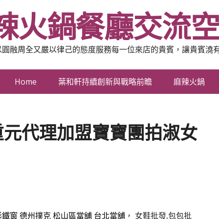
辣火鍋餐廳交流
以圓融周全又嚴以律己的態度服務每一位來店的貴賓，讓貴賓澆
Home
葉和軒持續創新與戰略前瞻
麻辣火鍋
重元代理加盟寶寶團拍淑女
形鐵窗
德州撲克
松山區當舖
台北當舖
， 女鞋批發,包包批