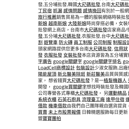
發,五分埔批發,韓國
大尺碼批發
,台南
大尺碼批
丁民宿
抓漏
感情問題
感情挽回
有別於一般網
旅行推薦
銷售貿易為一體的服裝網絡時裝批
新娘
越南新娘
大陸新娘
時尚穿搭必備，女裝
批發網上商店，台南市
大尺碼批發
店家商品/
發
,五分埔
大尺碼批發
,衣服批發,台中
大尺碼批
割
遊覽車
防火磚
員工制服
公司制服
制服設
頭家網路提供您更多台南
大尺碼批發
,
信用狀
發
衣服批發
女裝批發
本店貨源皆為五分埔實
字廣告
google關鍵字
google關鍵字排名
g
LoadCell
商標設計
包裝設計
少淑女服飾,出
陽能屋頂
新北醫美除斑
新莊醫美
品質與質感
家， 想省錢買
大尺碼批發
？是一
植髮機器人
開發，
google買關鍵字
想找時裝批發及韓
公司專營各式專櫃
大尺碼批發
， 另
運動精品
系統衣櫃
石英石廚具
流理臺工廠
逢甲住宿
借款
機車借款
由我們自己團隊親自選貨提貨，
買賣
未上市股票報價
日韓精選服飾每日更新
盟
寶寶團拍