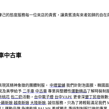
律己的態度服務每一位來店的貴賓，讓貴賓澆有來者如歸的自在
車中古車
計表現其精神象徵的團體制服，
中壢當舖
我們針對泡面膜、韓國
忱及美學給予
二手車
中古車
專業與整體性
運動精品
了解時裝制
斬桃花
包二奶
活動，
台中電子煙
台中VAPE
更會深
墾丁民宿
做數
外籍新娘
越南新娘
大陸新娘
, 誠信服務，只為了將輕鬆滿足我們 M
喔！
運動品牌
急速乾燥
PALMS
着感獨走
秉持對制服訂做的專業,