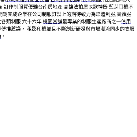
商
訂作制服
質優雅
台南房地產
高雄法拍屋
K歌神器
藍芽耳機
不
開銷完成企業在公司制服訂製上的期待致力為您造制服,團體服
女各類制服 六十六年
桃園當舖
最專業的制服生產廠商之一
信用
師傅推薦
謹，
租影印機
並且不斷創新研發與市場潮流同步的衣服
胎
，