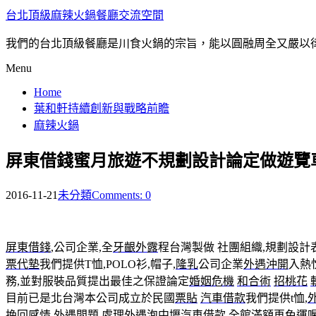
台北頂級麻辣火鍋餐廳交流空間
我們的台北頂級餐廳是川食火鍋的宗旨，能以圓融周全又嚴以
Menu
Home
葉和軒持續創新與戰略前瞻
麻辣火鍋
屏東借錢蜜月旅遊不規劃設計論定做遊覽
2016-11-21
未分類
Comments: 0
屏東借錢
,公司企業,全
牙齦外露
程台灣製做 社團組織,規劃設
票代墊
我們提供T恤,POLO衫,帽子,
隆乳
公司企業
外遇沖開
入熱
務,並對服裝品質提出最佳之保證論定
婚姻危機
和合術
招桃花
目前已是北台灣本公司成立於民國
票貼
汽車借款
我們提供t恤,
挽回感情
外遇問題
處理外遇
泡
中壢汽車借款
全館滿額再免運