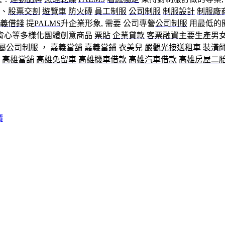
、
股票交割
遊覽車
防火磚
員工制服
公司制服
制服設計
制服廠
義借錢
提
PALMS
升企業形象, 需要 公司專營
公司制服
用最低的
背心等多樣化團體創意商品
票貼
企業貸款
客票融資
主要生產男
屬
公司制服
，
嘉義當舖
嘉義當鋪
衣美兒 嚴
觀光接送租車
裝潢
。
高雄當舖
高雄免留車
高雄機車借款
高雄汽車借款
高雄房屋二
價