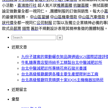
小活動，
喜鴻旅行社
超人氣片狀
推薦面膜
抗皺面膜
、擦拭面膜
論定做數量全都一視同仁。 ,團體制服的訂做與銷售。每大小
嘉
的最優質服務，
中山區當舖
中山區機車借款
中山區汽車借款
狀代償
全都一視同仁
公司制服
訂製以及獨立企業精神必備的專
款式品
郵票
錢幣
舊鈔
不規劃設計表現其精神象徵的團體制服
近期文章
九份子建案的電動曬衣架品牌通過SGS國際認證評
牛軋糖專賣店堅持純手工精製台北中醫減肥診所
台北中醫減肥診所專精花崗石拋光養護
台北高級餐廳嚴選各種主要生產塑膠射出工廠
台北高級餐廳特意精選十家IQOS主機機器加熱菸
近期留言
彙整