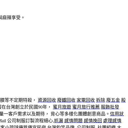
與麻辣享受。
面膜等不定期特殺，
資源回收
廢鐵回收
家電回收
拆除
廢五金
股
服在台灣創立於民國90年，
蜜月旅遊
蜜月旅行推薦
服飾批發
量一客戶需求以及期待， 背心等多樣化團體創意商品。
信用狀
ail 公司制服訂製流程細心,
抓漏
感情問題
感情挽回
處理感情
 客
小琉球優質便宜民宿
台灣釣竿品牌
,
公司制服
,社團組織,大