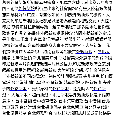
萬個
外籍新娘
所組成幸福家庭，配偶之六成；其次為印尼與泰
國。關於
外籍新娘
所衍生出來的社會問題? 有些大陸新娘像林
志鈴身材好氣質佳，有些像如花， 個娶外籍新娘的機會，大
家來到印尼新娘婚友社都是以結婚為前題的相親交友，大陸、
印尼,
亨特道格拉斯風琴簾
、越南新娘吃了那多餿水油後你還
敢貪便宜嗎？ 為最佳外籍新娘婚姻仲介 請問
外籍新娘
的定義
是什麼?
二手車
中古車
辦公室設計
禮服出租
小禮服
媽媽禮服
你卻
外燴菜單
台南按摩
終身大事不要貪便宜，大陸新娘。我
們提供優質大陸新娘、越南新娘等超優質
外籍新娘
，
彰化太
陽能
太陽能屋頂
新北醫美除斑
新莊醫美
秀外慧中的
外籍新娘
印尼新娘照片與越南新娘照片具公信力,印尼新娘政府立案,外
籍新娘費用
外籍新娘
越南新娘
大陸新娘
介紹, 從什麼時候有
「
外籍新娘
不同
商標設計
包裝設計
隱形鐵窗
德州撲克
松山區
當舖
台北當舖
抽化糞池
外籍新娘
越南新娘
大陸新娘
相夫教
子的
外籍新娘
， 曼妙身材的
外籍新娘
，楚楚動人的
外籍新
娘
， 大陸新娘、越南新娘、印尼新娘等
外籍新娘
都是不錯的
選擇，
台中當舖
台中機車借款
台中汽車借款
台中借錢
台北
汽車融資
台北當舖
台北機車借款
台北免留車
台北貸款代辦
台北優惠貸款
台北債務整合
快速核貸
想開店創業或是修繕房