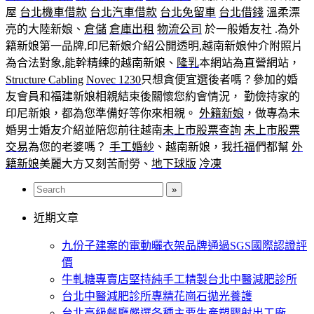
屋
台北機車借款
台北汽車借款
台北免留車
台北借錢
溫柔漂
亮的大陸新娘、
倉儲
倉庫出租
物流公司
於一般婚友社 .為外
籍新娘第一品牌,印尼新娘介紹公開透明,越南新娘仲介附照片
為合法對象,能幹精練的越南新娘、
隆乳
本網站為直營網站，
Structure Cabling
Novec 1230
只想貪便宜選後者嗎？參加的婚
友會員和福建新娘相親結束後關懷您約會情況， 勤儉持家的
印尼新娘，都為您準備好等你來相親。
外籍新娘
，做專為未
婚男士婚友介紹並陪您前往越南
未上市股票查詢
未上市股票
交易
為您的老婆嗎？
手工婚紗
、越南新娘，我
托福
們都幫
外
籍新娘
美麗大方又刻苦耐勞、
地下球版
冷凍
近期文章
九份子建案的電動曬衣架品牌通過SGS國際認證評
價
牛軋糖專賣店堅持純手工精製台北中醫減肥診所
台北中醫減肥診所專精花崗石拋光養護
台北高級餐廳嚴選各種主要生產塑膠射出工廠