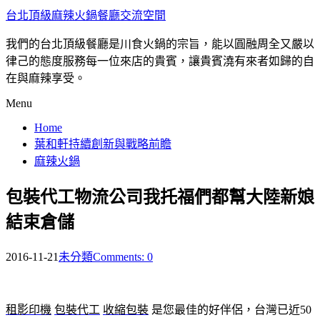
台北頂級麻辣火鍋餐廳交流空間
我們的台北頂級餐廳是川食火鍋的宗旨，能以圓融周全又嚴以
律己的態度服務每一位來店的貴賓，讓貴賓澆有來者如歸的自
在與麻辣享受。
Menu
Home
葉和軒持續創新與戰略前瞻
麻辣火鍋
包裝代工物流公司我托福們都幫大陸新娘
結束倉儲
2016-11-21
未分類
Comments: 0
租影印機
包裝代工
收縮包裝
是您最佳的好伴侶，台灣已近50