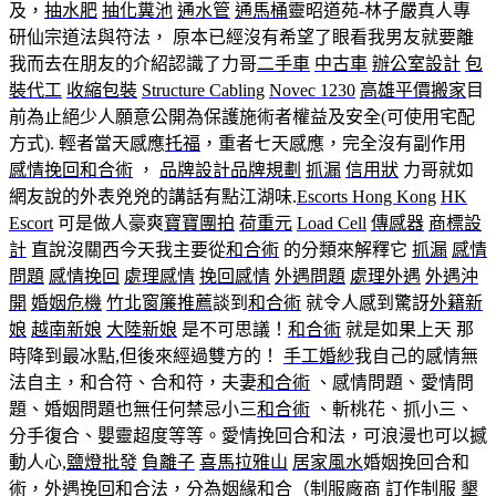
及，
抽水肥
抽化糞池
通水管
通馬桶
靈昭道苑-林子嚴真人專
研仙宗道法與符法， 原本已經沒有希望了眼看我男友就要離
我而去在朋友的介紹認識了力哥
二手車
中古車
辦公室設計
包
裝代工
收縮包裝
Structure Cabling
Novec 1230
高雄平價搬家
目
前為止絕少人願意公開為保護施術者權益及安全(可使用宅配
方式). 輕者當天感應
托福
，重者七天感應，完全沒有副作用
感情挽回
和合術
，
品牌設計
品牌規劃
抓漏
信用狀
力哥就如
網友說的外表兇兇的講話有點江湖味.
Escorts Hong Kong
HK
Escort
可是做人豪爽
寶寶團拍
荷重元
Load Cell
傳感器
商標設
計
直說沒關西今天我主要從
和合術
的分類來解釋它
抓漏
感情
問題
感情挽回
處理感情
挽回感情
外遇問題
處理外遇
外遇沖
開
婚姻危機
竹北窗簾推薦
談到
和合術
就令人感到驚訝
外籍新
娘
越南新娘
大陸新娘
是不可思議！
和合術
就是如果上天 那
時降到最冰點,但後來經過雙方的！
手工婚紗
我自己的感情無
法自主，和合符、合和符，夫妻
和合術
、感情問題、愛情問
題、婚姻問題也無任何禁忌小三
和合術
、斬桃花、抓小三、
分手復合、嬰靈超度等等。愛情挽回合和法，可浪漫也可以撼
動人心,
鹽燈批發
負離子
喜馬拉雅山
居家風水
婚姻挽回合和
術，外遇挽回和合法，分為姻緣和合（
制服廠商
訂作制服
墾