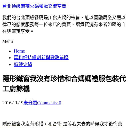
台北頂級麻辣火鍋餐廳交流空間
我們的台北頂級餐廳是川食火鍋的宗旨，能以圓融周全又嚴以
律己的態度服務每一位來店的貴賓，讓貴賓澆有來者如歸的自
在與麻辣享受。
Menu
Home
葉和軒持續創新與戰略前瞻
麻辣火鍋
隱形鐵窗我沒有珍惜和合媽媽禮服包裝代
工廚餘機
2016-11-19
未分類
Comments: 0
隱形鐵窗
我沒有珍惜，
和合術
是等我失去的時候我才後悔莫