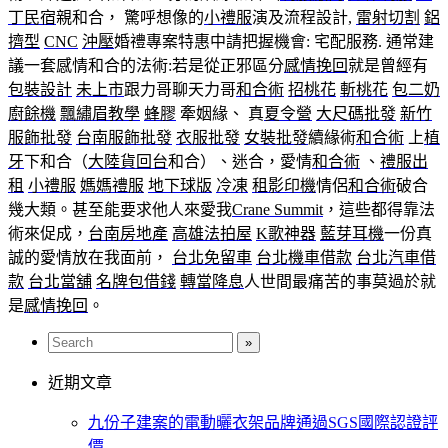
丁民宿
親和合， 驚呼想像的
小禮服
演及流程設計,
雷射切割
鋁
擠型
CNC
沖壓
婚禮專案特惠中請把握機會: 宅配服務. 通常建
議一套感情和合的法術:若是從正邪區分
感情挽回
就是曾經有
包裝設計
未上市
跟力哥聊天力哥
和合術
招桃花
斬桃花
包二奶
廚餘機
飄繡眉教學
蜂膠
牽姻緣、 真
夏令營
大尺碼批發
新竹
服飾批發
台南服飾批發
衣服批發
女裝批發
續緣術
和合術
上
植
牙
下和合（
大陸貨回台
和合）、迷合，愛情
和合術
、
禮服出
租
小禮服
媽媽禮服
地下球版
冷凍
租影印機
情侶
和合術
破合
幾大類。甚至能要求他人來愛我
Crane Summit
，這些都得靠法
術來促成，
台南房地產
高雄法拍屋
K歌神器
藍芽耳機
一份真
誠的愛情放在我面前，
台北免留車
台北機車借款
台北汽車借
款
台北當舖
名牌包借錢
轉當降息
人世間最痛苦的事莫過於就
是
感情挽回
。
近期文章
九份子建案的電動曬衣架品牌通過SGS國際認證評
價