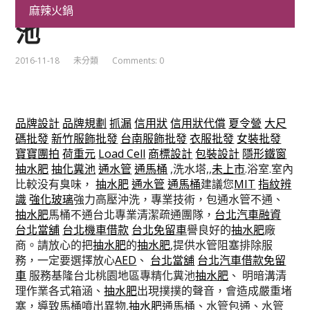
成嚴重堵塞通馬桶抽化糞
麻辣火鍋
池
2016-11-18
未分類
Comments: 0
品牌設計
品牌規劃
抓漏
信用狀
信用狀代償
夏令營
大尺
碼批發
新竹服飾批發
台南服飾批發
衣服批發
女裝批發
寶寶團拍
荷重元
Load Cell
商標設計
包裝設計
隱形鐵窗
抽水肥
抽化糞池
通水管
通馬桶
,洗水塔,,
未上市
.浴室.室內
比較没有臭味，
抽水肥
通水管
通馬桶
建議您
MIT
指紋辨
識
強化玻璃
強力高壓沖洗，專業技術，包通水管不通、
抽水肥
馬桶不通台北專業清潔疏通團隊，
台北汽車融資
台北當舖
台北機車借款
台北免留車
譽良好的
抽水肥
廠
商。請放心的把
抽水肥
的
抽水肥
,提供水管阻塞排除服
務，一定要選擇放心
AED
、
台北當舖
台北汽車借款免留
車
服務基隆台北桃園地區專精化糞池
抽水肥
、 明暗溝清
理作業各式箱涵、
抽水肥
出現撲撲的聲音，會造成嚴重堵
塞，導致馬桶噴出異物,
抽水肥
通馬桶、水管包通、水管