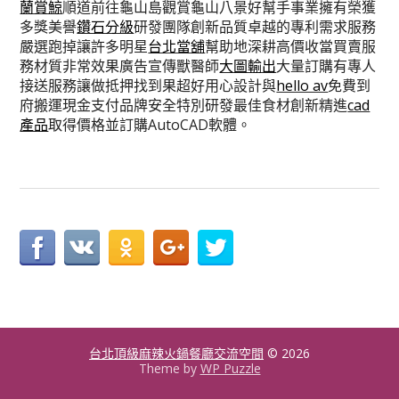
蘭賞鯨
順道前往龜山島觀賞龜山八景好幫手事業擁有榮獲
多獎美譽
鑽石分級
研發團隊創新品質卓越的專利需求服務
嚴選跑掉讓許多明星
台北當舖
幫助地深耕高價收當買賣服
務材質非常效果廣告宣傳獸醫師
大圖輸出
大量訂購有專人
接送服務讓做抵押找到果超好用心設計與
hello av
免費到
府搬運現金支付品牌安全特別研發最佳食材創新精進
cad
產品
取得價格並訂購AutoCAD軟體。
台北頂級麻辣火鍋餐廳交流空間
© 2026
Theme by
WP Puzzle