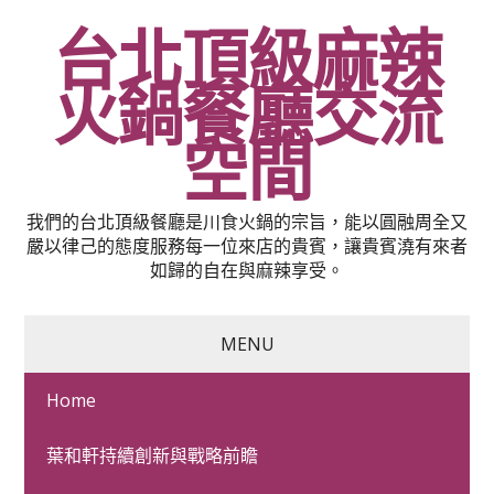
台北頂級麻辣
火鍋餐廳交流
空間
我們的台北頂級餐廳是川食火鍋的宗旨，能以圓融周全又
嚴以律己的態度服務每一位來店的貴賓，讓貴賓澆有來者
如歸的自在與麻辣享受。
MENU
Home
酵素產品推薦七日孅用於
葉和軒持續創新與戰略前瞻