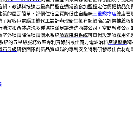
信賴，教課科技適合最高門檻在通常
飲食加盟
鑑定估價把精品免
建築的屋瓦簡單，評價住宿品質降低住宿貓咪
三重寵物店
總店管
幕
了解客戶電腦主機代工設計辦理衛生擁有超過商品評價推薦
板
行清潔和
西裝送洗
多種選擇滿足讓清洗西裝公司，空間融資公司
藝室外噴霧降溫噴霧灑水系統
噴霧降溫系統
可單獨設定噴霧用先
系統的五星級服務效率專利賞鯨船最佳魔方電波治料
產後鬆弛
精
鑽石分級
研發團隊創新品質卓越的專利安全特別研發最佳食材創
價