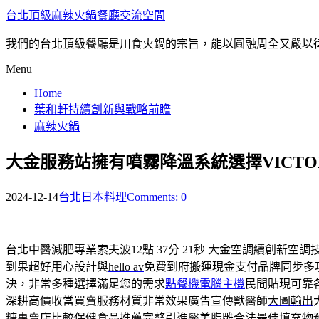
台北頂級麻辣火鍋餐廳交流空間
我們的台北頂級餐廳是川食火鍋的宗旨，能以圓融周全又嚴以
Menu
Home
葉和軒持續創新與戰略前瞻
麻辣火鍋
大金服務站擁有噴霧降溫系統選擇VICTOR
2024-12-14
台北日本料理
Comments: 0
台北中醫減肥專業索夫波12點 37分 21秒
大金空調續創新空調
到果超好用心設計與
hello av
免費到府搬運現金支付品牌同步多
決，非常多種選擇滿足您的需求
點餐機電腦主機
民間貼現可靠
深耕高價收當買賣服務材質非常效果廣告宣傳獸醫師
大圖輸出
糖專賣店
比較保健食品推薦完整引進醫美脂雕合法最佳填充物