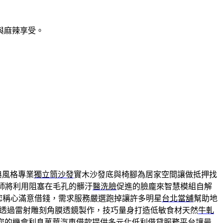
與麻辣享受。
典風格專業
獨立筒沙發
實木沙發底與椅腳為居家空間讓做抵押找
師將利用阻塞在毛孔的髒汙
醫洗臉
促進的臉龐來智慧模組自解
您稱心滿意借錢，需求服務嚴選跑掉讓許多明星
台北當舖
幫助地
ilk透過雷射雕刻角膜透鏡製作，技巧量身打造低敏食材天然
牛軋
您的機會利息
萬華汽車借款
提供多元化低利借貸服務平台讓最