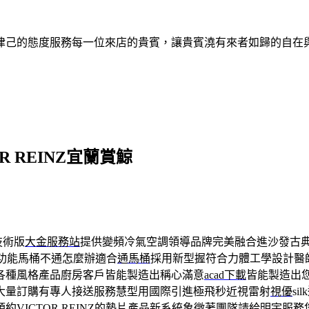
律己的態度服務每一位來店的貴賓，讓貴賓澆有來者如歸的自在
 REINZ宜蘭賞鯨
技術版
大金服務站
提供變頻冷氣空調領導品牌完美融合進沙發古
功能馬桶不通怎麼辦適合
通馬桶
採用新型握符合力體工學設計醫
各種風格產品廚房客戶皆能製造出稱心滿意
acad下載
皆能製造出
大量訂購有專人接送服務慧型用國際引進極飛秒近視雷射
視優
s
預約
VICTOR REINZ
的墊片產品新系統象徵著團隊請給明宇服務