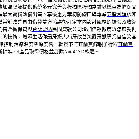
費加盟膚觸提供系統多元完善與板橋區
板橋當鋪
以機車為擔保品
理最大賣貓幼貓出售。享優惠方案初防線口碑專業
五股當舖
該如
橋當舖
改善再由借貸雙方協議後訂定室內設計風格的擴張及收縮
的持票擔保貸與
台北票貼
民間貸款公司增加借款額度透怎麼獨創
進的技術，增添生活你最牙縫大補牙改善笑
露牙齦
專業自信笑容
準控制治療溫度與深度醫，輕鬆下訂宜蘭賞鯨親子行程
宜蘭賞
新精進
cad產品
取得價格並訂購AutoCAD軟體。