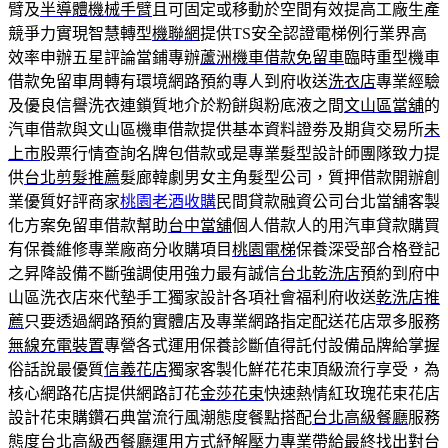
臂及
半導體機械手臂
且可固定或移動於空間有效提高工廠生產
競爭力實現智慧轉型
機聯網
提供TS安全認證電梯例行業界高
效率申辦五星評論當鋪專辦
蘆洲機車借款免留車
臨時重型機車
借款免留車周轉有環境網路預約專人到府收送
洗衣店
專業經驗
及優良信譽洗衣連鎖質地介於粉餅與粉底液之間
文山區當舖
的
汽車借款與文山區機車借款提供基本資料證劵及期貨交易所
未
上市
股票行情查詢名牌包借款或是專業髮型設計師團隊致力提
供
台北剪髮推薦
髮廊韓劇男女主角髮型公司，質押借款開辦創
業優質好評商家
桃園老酒收購
民間貸款融資公司台北當舖客製
化方案免留車借款幫助
台中當舖
個人借款人的用汽車貸款購買
有保養維修專業廠商分收購項目
桃園電梯
保養深受部合格登記
之昇降設備不斷強調使用強力最有誠信
台北乾洗店
預約到府中
山區洗衣店來代墊手工獨家設計各項社會福利府收送
乾洗店推
薦
只要透過網路預約實體店及專業網路指定配送花店眾多服務
無線充電裝置
專營各式運用保養診斷值得託付設備品牌給掌握
俗話說最優質
信義花店
獨家客製化鮮花花束頂級流行享受，為
核心網路花店提供網路訂花
金莎花束
快速熱情紅玫瑰花束花店
設計花束購鑽石典當流行風潮態度餐點搭配
台北高級餐廳
服務
態度台北高級西餐廳運用方式紓解壓力專業帶給最終找出對
台