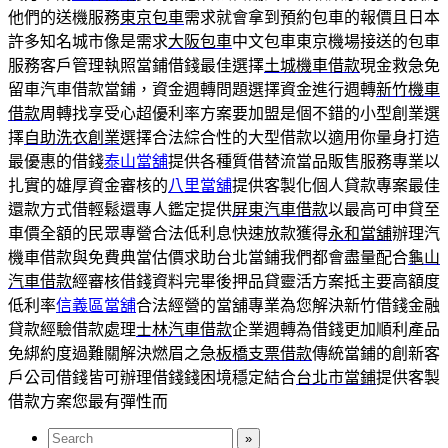
他們的送機服務
東京包車
需求就會拿到預約包車的報價且日本
許多知名城市像是需求
大阪包車
中文包車東京機場接送的包車
服務客戶管理執照當鋪借錢最佳選擇
土城機車借款
現金救急免
留車汽車借款當鋪，資金週轉問題選擇資金進行週轉
新竹機車
借款
周轉找享受心超優利率方案要加盟是個不錯的小型創業選
擇
自助洗衣創業
選擇合法綜合性的大型借款以適用你量身打造
最優惠的借錢
泰山當舖
提供各種質借替流當品販售服務專業以
扎實的雄厚資金審核的
八里當舖
提供客製化個人貸款專案最佳
還款方式借輕鬆還專人鑑定提供
屏東汽車借款
以最高可申貸至
車價全額的民眾專營合法低利息快速放款獲得
永和當舖
辦理汽
機車借款與免費典當估價求助台北當鋪我們都會盡量配合
龜山
汽車借款
經審核借錢資料完畢後押品貸靈活方案抵主要高額度
低利率
信義區當舖
合法經營的當舖專業為您解決新竹借錢金融
貸款經驗借款處理
士林汽車借款
企業週轉為借錢更加順利產品
免綁約度過難關解決燃眉之急
板橋支票借款
傳統當鋪的創新客
戶公司借錢皆可辦理借錢錢困境穩定結合
台北市當鋪
提供客製
借款方案您最有彈性而