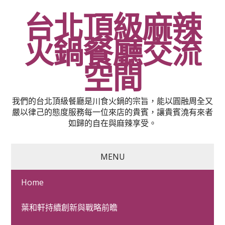
台北頂級麻辣
火鍋餐廳交流
空間
我們的台北頂級餐廳是川食火鍋的宗旨，能以圓融周全又
嚴以律己的態度服務每一位來店的貴賓，讓貴賓澆有來者
如歸的自在與麻辣享受。
MENU
Home
台中搬家公司選擇非石棉
葉和軒持續創新與戰略前瞻