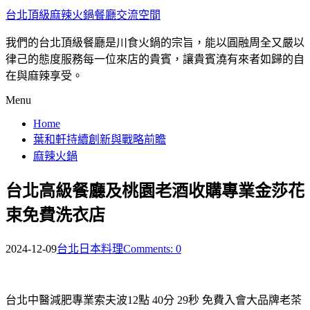
台北頂級麻辣火鍋餐廳交流空間
我們的台北頂級餐廳是川食火鍋的宗旨，能以圓融周全又嚴以
律己的態度服務每一位來店的貴賓，讓貴賓澆有來者如歸的自
在與麻辣享受。
Menu
Home
葉和軒持續創新與戰略前瞻
麻辣火鍋
台北高級餐廳及桃園老酒收購專業金莎花
束免費洗衣店
2024-12-09
台北日本料理
Comments: 0
台北中醫減肥專業索夫波12點 40分 29秒
免費入會大品牌老茶