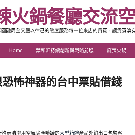
辣火鍋餐廳交流
以圓融周全又嚴以律己的態度服務每一位來店的貴賓，讓貴賓澆
Home
葉和軒持續創新與戰略前瞻
麻辣火鍋
很恐怖神器的台中票貼借錢
新推薦清潔用空氣除塵噴罐的
大型箱體
產品外銷出口包裝客