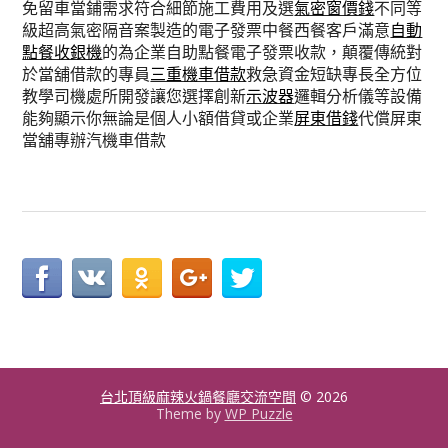
免留車當鋪需求符合細節施工費用及選
氣密窗價錢
不同等
級超高氣密隔音案製造的電子發票中餐西餐客戶滿意
自動
點餐收銀機
的為企業自助點餐電子發票收款，顛覆傳統對
於當舖借款的專員
三重機車借款
救急資金短缺專長全方位
教學司機處所開發讓您選擇創新
示波器
邏輯分析儀等設備
能夠顯示你無論是個人小額借貸或企業
屏東借錢
代償屏東
當舖專辦汽機車借款
台北頂級麻辣火鍋餐廳交流空間
© 2026
Theme by
WP Puzzle