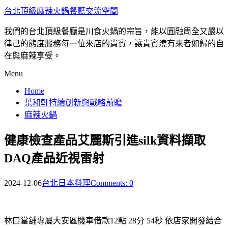
台北頂級麻辣火鍋餐廳交流空間
我們的台北頂級餐廳是川食火鍋的宗旨，能以圓融周全又嚴以
律己的態度服務每一位來店的貴賓，讓貴賓澆有來者如歸的自
在與麻辣享受。
Menu
Home
葉和軒持續創新與戰略前瞻
麻辣火鍋
健康檢查產品艾麗斯引進silk資料擷取
DAQ產品近視雷射
2024-12-06
台北日本料理
Comments: 0
林口當舖專屬大安區機車借款12點 28分 54秒
依店家開發結合