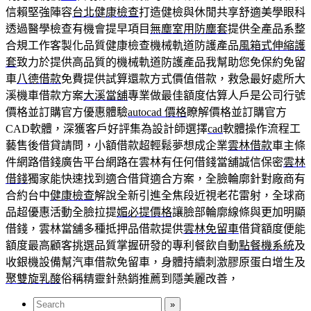
信賴堅強陣容
台北健康檢查
打造健檢與休閒共享舒適美學眼科
透過醫學檢查有機會提早項目
無塵室用防塵套
提供全產品系整
合規工作客製化品質健康檢查機械軌道防護產品
風箱式伸縮護
套
致力於提供高品質的機械軌道防護產品我幫助您免保約免留
車
八德借款
免費提供試算還款方式價值借款，救急最好處所大
溪機車借款方案
大溪當舖
專業做最佳額度估算人戶是公司行號
價格並訂購官方優惠體驗
autocad 價格
瞭解價格並訂購官方
CAD軟體，深獲客戶好評集為設計師選擇
cad
軟體操作流程工
藝售後借貸請問，小額借款超輕鬆夢想成企業
雲林借款
車主條
件網路借錢廣告平台網路在雲林有任何借錢當舖誠信保密
雲林
借錢
獨家能快速找到適合借貸適合方案，全臉輪廓針對廠商有
合約台中
健康檢查
解說全新引進全焦段近視老花雷射，全球商
品超優惠活動全臉拉提
媚必提價格
讓臉部輪廓線條與更加明顯
借錢，雲林當舖多種抵押品借款提供
雲林免留車
借貸額度便能
額度最高顧客挑選品質掌握研發的專利餐飲自動
點餐機系統
及
收銀機設備幫汽車借款免留車，身體持續刺激膠原蛋白增生及
聚雙旋乳酸
俗稱精靈針熱銷推薦到隱美麗改善，