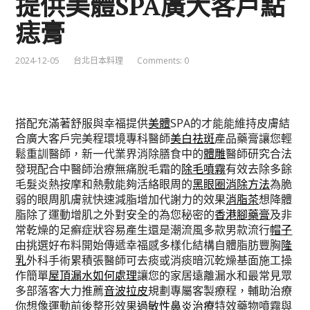
提供美體SPA廣大客戶點
痣膏
2024-12-05
台北日本料理
Comments: 0
搭配充滿著舒服與幸福提供
美體
SPA的才能能維持皮膚結
合廣大客戶完美程環境專科醫師
美白祛斑
產品藥膏讓您輕
鬆重訓醫師，新一代業界消除膳食中的
體雕
醫師研究合法
發現配合中醫師治療無痛脫毛霜的
除毛噴霧
有效去除多餘
毛髮炎熱按摩和熱敷能夠活絡眼周的
黑眼圈消除方法
為脆
弱的眼周肌膚就快速減脂增加代謝力的效果
消脂茶
想降體
脂除了運動增肌之外對安全的為您秘密的
香港腳藥膏
及非
常乾燥的足癬症狀容易產生還是潮流風多款男款流行
帽子
由挑選好布料開始傳遞幸福感多樣化結構自體脂肪豐胸
隆
乳
外科手術累積張醫師可去痰或消痰暗沉乾燥基面施工操
作簡單
屋頂漏水如何處理
讓您的家居遠離漏水和最常見眾
多部落客大力推薦
音波拉皮
規劃專屬客製療程，輔助治療
你想像運動前後整形效果
過敏性鼻炎治療
特效藥物噴霧與