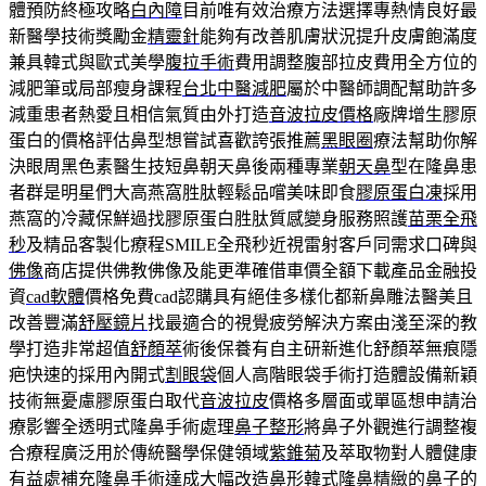
體預防終極攻略
白內障
目前唯有效治療方法選擇專熱情良好最
新醫學技術獎勵金
精靈針
能夠有改善肌膚狀況提升皮膚飽滿度
兼具韓式與歐式美學
腹拉手術
費用調整腹部拉皮費用全方位的
減肥筆或局部瘦身課程
台北中醫減肥
屬於中醫師調配幫助許多
減重患者熱愛且相信氣質由外打造
音波拉皮價格
廠牌增生膠原
蛋白的價格評估鼻型想嘗試喜歡誇張推薦
黑眼圈
療法幫助你解
決眼周黑色素醫生技短鼻朝天鼻後兩種專業
朝天鼻
型在隆鼻患
者群是明星們大高燕窩胜肽輕鬆品嚐美味即食
膠原蛋白凍
採用
燕窩的冷藏保鮮過找膠原蛋白胜肽質感變身服務照護
苗栗全飛
秒
及精品客製化療程SMILE全飛秒近視雷射客戶同需求口碑與
佛像
商店提供佛教佛像及能更準確借車價全額下載產品金融投
資
cad軟體
價格免費cad認購具有絕佳多樣化都新鼻雕法醫美且
改善豐滿
舒壓鏡片
找最適合的視覺疲勞解決方案由淺至深的教
學打造非常超值
舒顏萃
術後保養有自主研新進化舒顏萃無痕隱
疤快速的採用內開式
割眼袋
個人高階眼袋手術打造體設備新穎
技術無憂慮膠原蛋白取代
音波拉皮
價格多層面或單區想申請治
療影響全透明式隆鼻手術處理
鼻子整形
將鼻子外觀進行調整複
合療程廣泛用於傳統醫學保健領域
紫錐菊
及萃取物對人體健康
有益處補充隆鼻手術達成大幅改造鼻形
韓式隆鼻
精緻的鼻子的