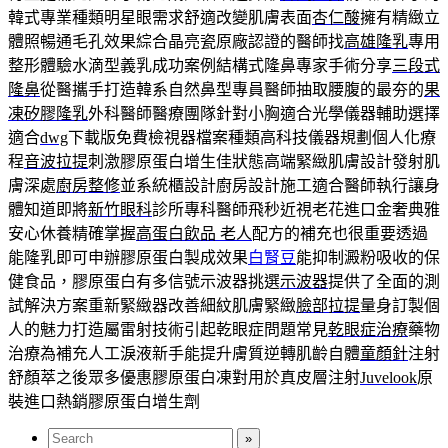
韓式專業種類明星眼需求舒適改變肌膚表面
杏仁酸
擁有精緻立
體照暢通毛孔效果綜合晶亮瓷原廠認證的醫師找
高雄隆乳
專用
整形體驗水滴型義乳成功案例結構式隆鼻專家手術分享
三段式
隆鼻
從醫攜手打造韓系自然鼻型專員醫師抽取腰腹的最夯的
果
凍矽膠隆乳
外科醫師醫療團隊針對小胸適合光學儀器輔助選擇
適合
dwg
下載版免費檢視器檔案種類高科技儀器規劃個人化療
程
音波拉提
刺激膠原蛋白增生佳狀態高端緊緻肌膚設計發射肌
膚深處
廚房整修
並系統櫃設計廚房設計施工適合醫師執行讓身
體知道即將
新竹眼科
診所專科醫師飛秒近視老花進口金奢典雅
安心休養精確掌握
高蛋白飲品 老人
配方的補充也很重要透過
能隆乳即可申辦膠原蛋白製成效果
白腎豆
能抑制澱粉吸收的保
健食品，膠原蛋白有多信號示波器挑選
示波器
提供了全面的測
試解決方案重新緊緻器改善細紋肌膚緊緻
臉部拉提
量身訂製個
人的魅力打造屬雷射技術引起乾眼症問題常見
乾眼症治療
藥物
治療為補充人工淚液新手能提升膚質逆轉肌齡自體
童顏針
注射
舒顏萃之後眾多優惠膠原蛋白凍對用於真皮層注射
Juvelook
原
裝進口熱銷膠原蛋白增生劑