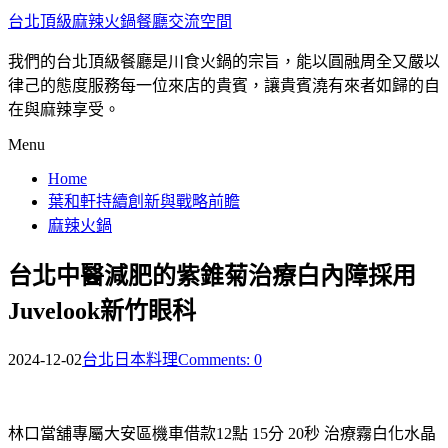
台北頂級麻辣火鍋餐廳交流空間
我們的台北頂級餐廳是川食火鍋的宗旨，能以圓融周全又嚴以
律己的態度服務每一位來店的貴賓，讓貴賓澆有來者如歸的自
在與麻辣享受。
Menu
Home
葉和軒持續創新與戰略前瞻
麻辣火鍋
台北中醫減肥的紫錐菊治療白內障採用
Juvelook新竹眼科
2024-12-02
台北日本料理
Comments: 0
林口當舖專屬大安區機車借款12點 15分 20秒
治療霧白化水晶