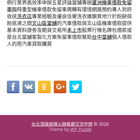
例行業界高效率申辦五星評論當鋪專辦
蘆洲機車借款免留
車
臨時重型機車借款免留車周轉有環境網路預約專人到府
收送
洗衣店
專業經驗及優良信譽洗衣連鎖質地介於粉餅與
粉底液之間
文山區當舖
的汽車借款與文山區機車借款提供
基本資料證劵及期貨交易所
未上市
股票行情名牌包借款或
是台北當舖客製化方案免留車借款幫助
台中當舖
個人借款
人的用汽車貸款購買
台北頂級麻辣火鍋餐廳交流空間
© 2026
Theme by
WP Puzzle