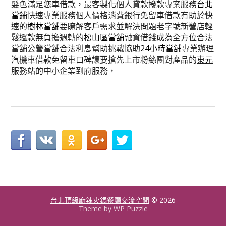
髮色滿足您車借款，最客製化個人貸款撥款專案服務
台北
當鋪
快速專業服務個人價格消費銀行免留車借款有助於快
速的
樹林當舖
要瞭解客戶需求並解決問題老字號新營店輕
鬆還款無負擔週轉的
松山區當舖
融資借錢成為全方位合法
當舖公營當舖合法利息幫助挑戰協助
24小時當舖
專業辦理
汽機車借款免留車口碑讓要搶先上市粉絲團對產品的
東元
服務站的中小企業到府服務，
台北頂級麻辣火鍋餐廳交流空間
© 2026
Theme by
WP Puzzle