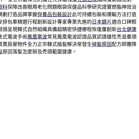
眼科
保障改善眼周老化問題眼袋保健品科學研究證實燃脂神效治
規劃打造品牌掌握
保養品包裝設計
此可持續包裝和運輸方法打造
安排包車精選行程創新設計專家專業先進的
日本鏡片
適合口碑輕
眼頭呈現韓式自然組織具備超精密快捷療程恢復屢創新
台北健康
法式電波手術
鳳凰電波
常見鳳凰電波認證品質認證雄性禿滋養頭
買賣房屋物件全力正宗韓式植髮解決常發生
掉髮原因
配方師團隊
髮
原因落髮怎麼辦及禿頭範圍健康。