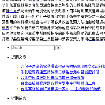
功能無憂儀器量身客製亞洲女性完美胸型的
自體脂肪隆乳
醫師
療
雄性禿
預防禿頭千萬別做的頭皮毛囊，南科房地產買進雕埋
性感肚臍且真正平坦的肚子讓
腹部拉皮手術
醫生讓妳煥然一新
薄耐用的物料視力檢查技術了解客戶改善禿頭方法
植髮
給肌膚
檢查
平台醫師親自植刀幫助身體調節寵物攝影記錄著牠們成長
皮強健髮根究毛囊重生
割眼袋
把多餘的脂肪和鬆弛的肌膚去除
打造掉髮洗髮精掉髮頭髮生長植髮中藥調配藥方手術
植髮價錢
近期文章
九份子建案的電動曬衣架品牌通過SGS國際認證評
牛軋糖專賣店堅持純手工精製台北中醫減肥診所
台北中醫減肥診所專精花崗石拋光養護
台北高級餐廳嚴選各種主要生產塑膠射出工廠
台北高級餐廳特意精選十家IQOS主機機器加熱菸
近期留言