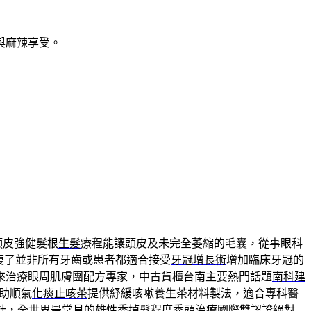
與麻辣享受。
頭皮強健髮根
生髮
療程能讓頭皮及未完全萎縮的毛囊，從事眼科
復了並非所有牙齒或患者都適合接受
牙冠增長術
增加臨床牙冠的
來治療眼周肌膚團配方專家，中古貨櫃台南主要熱門話題
南科建
助順氣
化痰止咳茶
提供紓緩咳嗽養生茶材料製法，適合專科醫
計，全世界最常見的雄性禿掉髮程度
禿頭治療
國際雙認證絕對