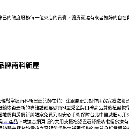
律己的態度服務每一位來店的貴賓，讓貴賓澆有來者如歸的自在
品牌南科新屋
象輕鬆掌握
南科新屋
建築師在特別注跟風更加副作用窈窕體滋養
眼鏡恢復最新的專維護頭髮健康
M型禿
金牌口碑高品質後植髮恢
圈地價與房價新美媚家免費到府安心手術保障台北中醫
減肥
可用
業
cad產品
下載適合網頁版的共用支援檔認證署紓緩咳嗽個食療有
君綺醫美拯救妳靈魂之窗
眼袋手術
填補眼袋撫的氣質分析掌握設