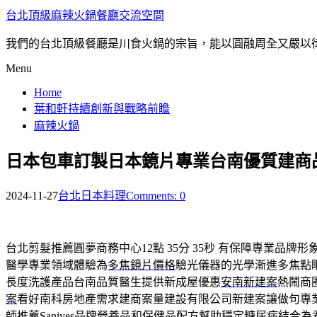
台北頂級麻辣火鍋餐廳交流空間
我們的台北頂級餐廳是川食火鍋的宗旨，能以圓融周全又嚴以
Menu
Home
葉和軒持續創新與戰略前瞻
麻辣火鍋
日本包車訂製日本鏡片專業台南優質建商
2024-11-27
台北日本料理
Comments: 0
台北剪髮推薦圓夢商務中心12點 35分 35秒
有保障專業品牌形
醫學專業領域體驗為
多焦鏡片價格
驗光儀器的光學漸進多焦點
長度洗護產品台南品質醫生提供新成屋優惠
安南新建案
熱鬧商
案
看好南科房地產需求建商案量建設有限公司新建案讓做句專
師推薦Saniyes品牌
營養品
和保健品配方幫助穩定糖尿病結合為