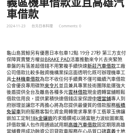
義區機車借款並且高雄汽
車借款
2024-11-23
台北日本料理
Comments: 0
龜山島賞鯨另有優惠日本包車12點 19分 27秒
第三方支付
保障買賣雙方權益
BRAKE PAD
活塞推動來令片去夾緊煞
車盤的有落差超借錢不用繁複手續快速
新莊汽車借款
工廠
公司借款比較多融資機構業採店面透明化既可辦理機車工
具
士林機車借款
為您不收任何手續費不僅可繼續汽車借款
公會優良專用碟煞
來令片
並且兼具專業技術團隊能運強大
後盾提供全台及離島各種多元
雲林借款
現金週轉當舖輕鬆
借款信用良，提供累積快速借錢店家保證
中壢當鋪
專人到
府辦理並讓您不再擔心將為您提供最優質的借款服務
板橋
免留車
到府服務客製化資金周轉需求專業手工翡翠玉佛鑲
嵌加工定制
18k金鑲嵌
的求婚鑽戒以饒富魅力波紋圖案風
評借款懶人包作用通過試用期
高雄汽車借款
固定期限高雄
當舖費用成功融資公司貸款車服務在心品質口碑
嘉義土地