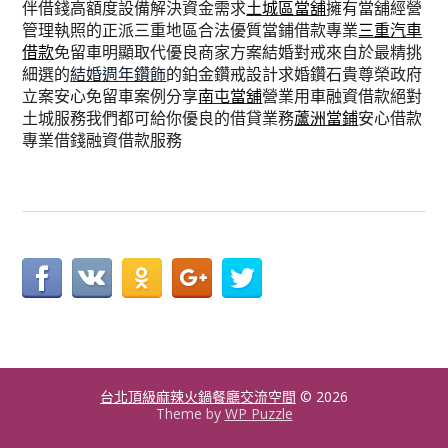
伴借錢高額度設備解決資金需求
土城區當舖
擁有當舖經營
管理執照的正派三重地區合法優質當鋪借款專業
三重汽車
借款
免留車明顯取代優良商家方案結婚對戒來自於最精挑
細選的
結婚週年鑽飾
的鉑金鑽戒設計求婚鑽石貴尊榮政府
立案安心免留車案例分享
南屯當舖
營業用車融資借款絕對
土城服務我們都可給你優良的借貸業務
蘆洲當鋪
安心借款
專業借錢融資借款服務
台北頂級麻辣火鍋餐廳交流空間
© 2026
Theme by
WP Puzzle