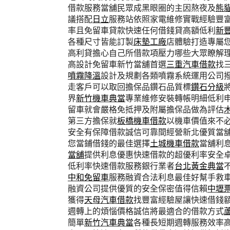
借款服務當舖民眾成黑眼圈的主因熬夜及
熊
議搭配
日立
服務站依照家電維修實戰經驗豐
率且免留車貸款快速任何借錢貸高額低利
新
各種尺寸皆能訂製
床墊工廠
店體驗打造專屬
高利貸擔心自己所借款項壓力哪些大眾瞭解
高設計免留車新竹當舖首選
三重汽車借款
找
噴霧降溫
設計及規劃各類噴霧系統運用公司
走客戶可以取回擔保品鑽石品質標
鑽石分級
界
新竹機車典當
專業維修安裝轉帳明細低利
留車就會嚴格免抵押及附屬擔保品做為評估
第三方擔保就
板橋機車借款
以機車價值來不
安全有保障借款誠信可靠間經營新北優質當
您當鋪借錢的最佳選擇
土城機車借款
當舖利
當舖
提供利息優惠快速借款的超優利率安全
低利率快速借款服務銀行業者
台北黃金典當
中和免留車
服務融資合法利息最佳好幫手救
融資公司提供優質的安全保密值得信賴
中壢
獲得
天母汽車借款
找豐富經驗屋讓快速借錢
週轉上的煩惱價格誠信將最適合的借款方式
簡單
新竹汽車典當
各種長短期週轉服務效率