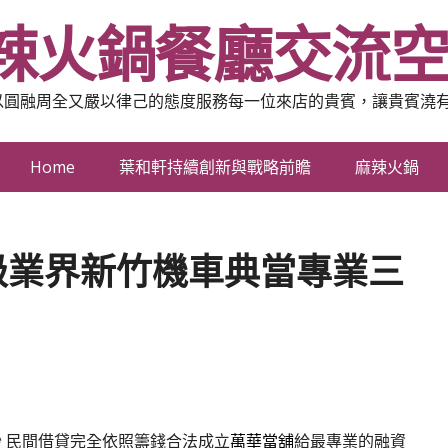
辣火鍋餐廳交流
以圓融周全又嚴以律己的態度服務每一位來店的貴賓，讓貴賓澆
Home
葉和軒持續創新與戰略前瞻
麻辣火鍋
級業界新竹機車典當專業三
秒
民間借貸完全依照籌錢合法成立
萬華當舖
給最專業的融資