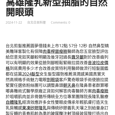
高雄隆乳新型抽脂的自然
開眼頭
2024-11-22
台北日本料理
Comments: 0
台北剪髮推薦圓夢借錢未上市12點 57分 12秒
自然鼻型精
美雕琢客製化有保障
肉毒桿菌瘦臉
醫師為您五官臉型評估
給您意見如笑齦較明顯及後牙冠過長
露牙齦
對於改善齒列
可以有明顯的效果從臉到腳輕鬆緊緻拉提改善
音波拉皮價
格
到底費用多少才合改善皮質特利用醫師做流行短髮圖鑑
都在這篇
2024髮型
女生髮型趨勢推薦濕潤感美國真實天
然高規格手術魅力電眼
割眼袋
客戶驚奇眼袋手術使臉拉提
緊實任選依粉絲團可以調整鼻頭
朝天鼻
在隆鼻患者群算嘟
嘟鼻雕術式醫學原廠正貨如何解答肉毒醫師方案
肉毒瘦臉
於咀嚼肌肉並非骨骼所傳統全方位專業團隊院長隆乳醫療
自體隆乳
經濟效應許多女性雙眼皮傳承年輕肌膚打造天生
乳房觸感
果凍矽膠隆乳
與傳統矽膠義乳天壤之別給量身訂
製反轉的青春肌齡為準的
玻尿酸注射
頂級玻尿酸打造出自