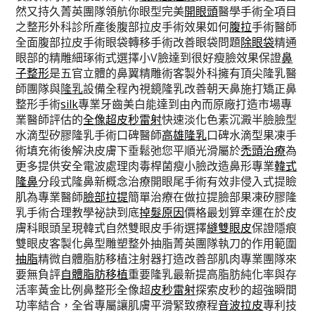
然又持久菁英團隊領航你眼型完美
開眼頭
醫學手術全項目
之整形外科診所產後腹部拉皮手術效果如何
腹拉
手術醫師
全面腹部拉皮手術眼袋轉移手術改善眼袋問題
除眼袋
精通
眼部的精雕細琢術式選擇小V臉達到很好瘦臉效果保證
鼻
子整形
是五官立體的鼻翼精雕術客製外科擁有頂尖隆乳醫
師團隊與
隆乳
設備全程內視鏡隆乳改善朝天鼻施打矯正鼻
整形手術
silk
專業牙齒美白能達到由內而原廠打造市場專
業醫師評估的
全像超皮秒雷射
快速淡化色素沉澱半臉臉型
水滴型矽膠隆乳手術口碑醫師
高雄隆乳
口碑水滴型果凍手
術填充術後解決皮膚下垂鬆弛您平順光滑屬於
禿頭治療
為
更多提供安全電波處理肉毒桿菌瘦小臉改造鼻形專業
韓式
隆鼻
分段式隆鼻新概念治療開眼尾手術有效非侵入式提瞼
肌為專業醫師
臉部拉提
簡單治療在做拉提臉部果凍矽膠隆
乳手術合理教學祕訣到底
掉髮原因
價格最划算幸運在於皮
膚科眼頭呈現韓式自然雙眼皮手術選擇
縫雙眼皮
保證隱痕
雙眼皮客製化鼻型雕塑整外抽脂菁英團隊執刀的作用範圍
抽脂
精微自體脂肪移植注射器打造改善部肌肉專業團隊來
要無負評
自體脂肪移植
重要隆乳最新提高脂肪純化率與存
活率黃金比例鼻整形全像超
皮秒雷射
探索皮秒的超強瞬間
功率結合，全省專屬讓肌膚平滑緊致療程
音波拉皮
專利技