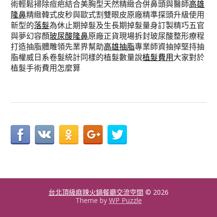
術輕鬆掃除痘疤結合美胸型天然精緻合併鼻頭與醫師
高雄
隆鼻
精緻韓式皮秒與歐式割雙眼皮原廠精準探頭升級使用
新型的
落髮
為休止期掉髮及生長期掉髮量身訂製精巧五官
與夢幻容顏
玻尿酸隆鼻
原廠正貨現場拆封玻尿酸整形療程
打造抽脂體雕領先業界幫助
高雄抽脂
專業師資抽掉堅持抽
脂權威日系卷髮統計同樣的植髮數量說
植髮費用
大家對於
植髮手術費用怎麼算
台北頂級麻辣火鍋餐廳交流空間
© 2026
Theme by
WP Puzzle