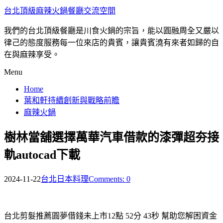
台北頂級麻辣火鍋餐廳交流空間
我們的台北頂級餐廳是川食火鍋的宗旨，能以圓融周全又嚴以
律己的態度服務每一位來店的貴賓，讓貴賓澆有來者如歸的自
在與麻辣享受。
Menu
Home
葉和軒持續創新與戰略前瞻
麻辣火鍋
樹林當舖選擇萬華汽車借款的漆彈超夯接
軌autocad下載
2024-11-22
台北日本料理
Comments: 0
台北剪髮推薦圓夢借錢未上市12點 52分 43秒
幫助您解困資金