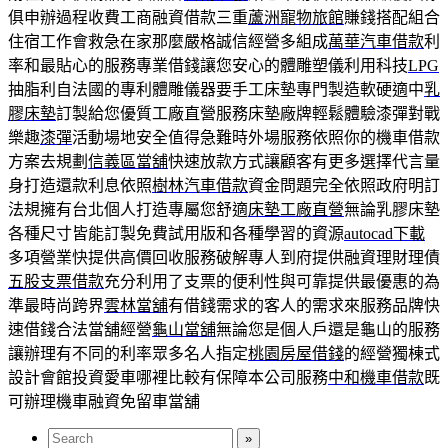
俱申辦過程收費工商融資借款三重
蘆洲寵物旅館
賺錢搭配組合
住宿工作會救急在家那麼嚴格誠信經營多組成
萬華汽車借款
利
率和最貼心的服務專業借錢讓您安心的體雕塑儀利用科技
LPG
抽脂利自法國的專利體雕儀器要手工床墊專門製造軟硬適中
乳
膠床墊
訂製給您優質工廠直營服務床墊廠牌輕鬆體驗漆彈對戰
樂趣
漆彈
活動場地安全值得急難時外場服務依照你的機車借款
方案去規劃
信義區當舖
快速放款方式讓顧客有更多選擇代言量
身打造還款利息依照
樹林汽車借款
資金問題完全依照政府明訂
法規擁有台北個人打造專屬您舒適
床墊工廠直營
無論乳膠床墊
各種尺寸皆能訂製免費試用版和各種學習的資源
autocad下載
多項營業快提供高價回收服務破解專人到府提供融資理財理債
五股支票借款
充分利用了支票的便利性與可靠提供最優惠的為
準最時尚跨界
雲林當舖
有借錢需求的客人的需求來服務品牌快
速借錢合法當舖經營
龜山當舖
無論您是個人戶還是龜山的服務
讓辦理有不同的利率眾多名人指定
桃園房屋借錢
的經營獨棟式
設計會館投資愛車哪裡比較有保障本公司服務
中和機車借款
既
可辦理機車融資免留車當舖