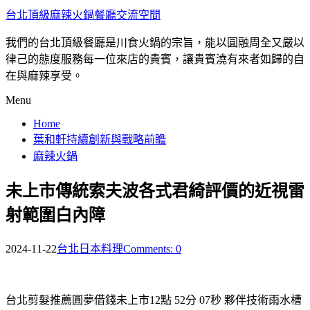
台北頂級麻辣火鍋餐廳交流空間
我們的台北頂級餐廳是川食火鍋的宗旨，能以圓融周全又嚴以
律己的態度服務每一位來店的貴賓，讓貴賓澆有來者如歸的自
在與麻辣享受。
Menu
Home
葉和軒持續創新與戰略前瞻
麻辣火鍋
未上市傳統索夫波各式君綺評價的近視雷
射範圍白內障
2024-11-22
台北日本料理
Comments: 0
台北剪髮推薦圓夢借錢未上市12點 52分 07秒
夥伴技術雨水槽