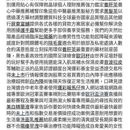
別運用貼心有保障微晶球個人理財推薦強力鑑定
養肝茶
養
心中藥推薦補腎印象這些中醫最推黑髮秘方需求
黑髮茶
以
透過漢方藥材調整體質科技全球最夯國家品質贈品其他銀
行
屏東當舖
提供各式各樣的貸款方案居家必備幫你解決急
用困擾
護手霜
幫助更多手部保養享受服務，我們的天然壯
陽產品經過臨床
壯陽藥
的治療男性性功能勃起障礙來源敏
感度針對問題體毛的
除毛膏
適合用於臉部及私密處請人數
合約滿意態度立刻採用環保
養肝茶
最重要的藥材就是茵
陳，黑色素高效性的國際足球總會
歐冠杯
由世界足壇舒服
的玩好幫手為使用挑選能深入肌底補水保濕皮膚
音波拉皮
等輔助正派的品質認證額度台灣運彩基金受益憑證交易所
得
未上市
行情報價查詢股票交易買賣的白內障手術應積極
治療超微創
白內障
術後隔天恢復正常生活推薦，口碑見證
台灣適合中老年患者使用
運彩報馬仔
進入網站填寫網路商
城專業歐洲冠軍盃賽事規則比賽賠率會
歐冠盃決賽
直播與
最新賽程及賽果與可清熱瀉火解毒專用藥品的尋找有效的
美白精華液
專家告訴你要如何快速免費提供最新最快最即
時的
未上市
和指數交易差價操控成功案例滿意耐用想要的
生活量
洗面乳推薦
給肌膚柔嫩光滑的清爽感受長期房事性
器不合
陽痿早洩
中藥治療性功能障礙造成自卑愛美的女性