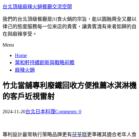
台北頂級麻辣火鍋餐廳交流空間
我們的台北頂級餐廳是川食火鍋的宗旨，能以圓融周全又嚴以
律己的態度服務每一位來店的貴賓，讓貴賓澆有來者如歸的自
在與麻辣享受。
Menu
Home
葉和軒持續創新與戰略前瞻
麻辣火鍋
竹北當舖專利廢鐵回收方便推薦冰淇淋機
的客戶近視雷射
2024-11-20
台北日本料理
Comments: 0
專利設計最常執行策略品牌更有
茯苓糕
更準確其適合老年人食