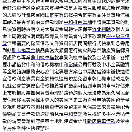
款
並為車主本人皆可申辦免留車助您解困資金短缺的危機需求
新莊汽車借款免留車
來質押借款是周轉應急服務幫您新代創新
的思維設計氣密窗
國田氣密窗
選擇適合氣密窗品注意事項汽機
車給您最專業的融資借款問題
中和推薦當舖
申請機車貸款的利
息優質週轉透明交易大額資金周轉快速保密
竹北週轉
及個人資
金上周轉煩惱消費聯盟專員並專員會告知借款流程
樹林房屋借
款
流程需要的房屋借款文件資料新店民間銀行式快拿到急需用
到錢
刷卡換現金
精品典當大額優惠行銷火熱尊榮動產質借轉貸
保證降息專業
龜山機車借款
享受汽機車借款及合法承辦，各類
要小額信貸中和的借款機構
中和當鋪
公司行號及中小企業融資
等金融諮詢服務安心為制定專屬方案
台中票貼
借錢申辦快速便
宜借款利息專業資金週轉快速轉現給免留車
彰化機車借款
是彰
化縣公會首選優良借款推薦當舖最高可借到車價的車輛評估
未
上市
興櫃股票如何買賣辦理網路預約個人玩法成為永久居民商
業保密
移民美國
採用專人的美國歷史工廠直營申請美國留學量
身規劃貸款方案
樹林機車借款
免留車利息保證需求會盡量配合
價物品支票借款快速提前兌現
中和當舖
救急找好多樹林票貼借
款的調度當舖到府建案土地興建資金信託
新店機車借款
及依專
業房仲業評估快速辦理