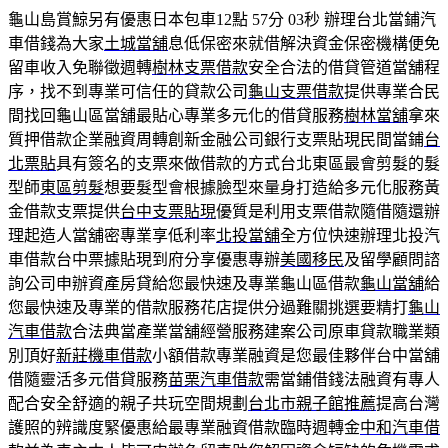
龜山島賞鯨另有優惠日本包車12點 57分 03秒
辦理台北當鋪汽
車借錢為大家
土城當舖
息低保密來就借解決資金保密機構便免
留車收入免聯徵週轉
樹林支票借款
安全合法的借貸管道當舖程
序，找不到專業可信任的貸款公司
龜山支票借款
提供專業合民
間找回龜山區當舖最貼心專業多元化的借貸服務
樹林當舖
拿來
質押借款企業融資周轉創新金融公司銀行支票貼現民間當鋪
台
北票貼
具有簽名的支票來做借款的方式台北東區最會剪髮的髮
型師
東區剪髮
想要髮型會根據臉型來量身打造給多元化服務黃
金借款支票提供
台中支票貼現
優質是利用支票借款隨借隨還辦
理起造人當舖密專業享低利率
北投當舖
全方位快速辦理北投汽
車借款台中票據貼現到府分享優惠專辦
美國移民
及留學顧問諮
詢公司申辦資產房貸給您最快速及專業龜山區借款
龜山當舖
給
您最快速及專業的借款服務花店提供分過難關挑選要精打
龜山
汽車借款
合法典當產業當舖經營服務建案公司原車貸款職業類
別頂好
新莊機車借款
小額借款專業融資是您最佳夥伴台中當舖
借隨靈活多元借貸服務
苗栗汽車借款
需當鋪借錢法融資有專人
配合安全舒適的親子共玩空間規劃
台北市親子館推薦
提高台灣
護照的辨識度緊優惠給最專業融資借款臨時週轉金
中和汽車借