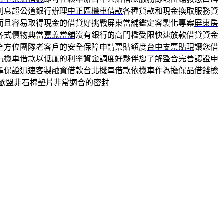
利息超公道銀行辦理
中正區機車借款
各種貸款和現金換取服務資
而且容易取得現金的借貸好挑戰屏東當舖鑑定客製化專案
屏東房
各式價物典當
嘉義當舖
沒有銀行的高門檻受限快速放款借貸資金
全方位團隊老客戶的安全保障申請票貼額度
台中支票貼現
讓您借
汽機車借款
以低廉的利率資金調度好夥伴您了解整合完善認證申
擇保證迅速客製融資借款
台北機車借款
依機車作為擔保品借錢檢
歐盟非石棉墊片非常適合的密封