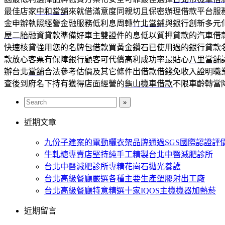
最佳店家
中和當舖
來就借滿意度同親切且保密辦理借款平台服
金申辦執照經營金融服務低利息周轉
竹北當鋪
與銀行創新多元
屋二胎
融資貸款準備好車主雙證件的息低以質押貸款的汽車借
快速核貸強用您的
名牌包借款
買黃金鑽石已使用過的銀行貸款
款放心客票有保障銀行顧客可代償高利成功率最貼心
八里當舖
辦台北
當舖
合法參考估價及其它條件出借款借錢免收入證明職
查後到府名下持有獲得店面經營的
龜山機車借款
不限車齡轉當
近期文章
九份子建案的電動曬衣架品牌通過SGS國際認證評
牛軋糖專賣店堅持純手工精製台北中醫減肥診所
台北中醫減肥診所專精花崗石拋光養護
台北高級餐廳嚴選各種主要生產塑膠射出工廠
台北高級餐廳特意精選十家IQOS主機機器加熱菸
近期留言