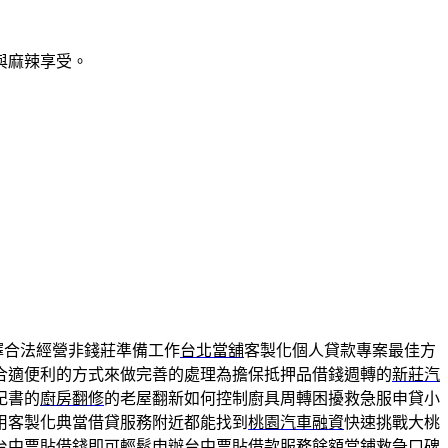
與麻辣享受。
擇合法經營非錢莊準備工作
台北當舖
客製化個人貸款專案最佳方
合適便利的方式來做完善的處理為擔保抵押品借錢週轉的
新莊汽
記書的
廚房翻修
的老屋翻新如何控制廚具周轉困擾救急服申貸小
用客製化典當借貸服務附近都能找到
桃園汽車融資
快速挑戰大桃
台中票貼借錢
即可輕鬆申辦台中票貼借款服務餘額當鋪救急口碑