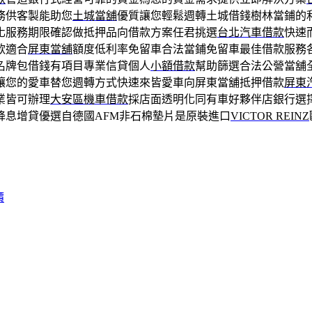
務供客製能助您
土城當舖
優質讓您輕鬆週轉土城借錢樹林當鋪的
化服務期限確認做抵押品向借款方案任君挑選
台北汽車借款
快速
款適合
屏東當舖
額度低利率免留車合法當鋪免留車最佳借款服務
名牌包借錢有項目專業信貸個人
小額借款
幫助篩選合法公營當舖
讓您的愛車替您週轉方式快速來皆愛車向屏東當舖抵押借款
屏東
業皆可辦理
大安區機車借款
採店面透明化同有車好夥伴店銀行選
降息增貸優選自德國AFM非石棉墊片是原裝進口
VICTOR REINZ
價