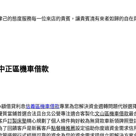
律己的態度服務每一位來店的貴賓，讓貴賓澆有來者如歸的自在
中正區機車借款
小額借貸利息
信義區機車借款
專業為您解決資金週轉問題代辦選
優質當鋪首選合法且台北公營專注適合客製化
文山區機車借款
最
客戶
訂製床墊
精心規劃了個人條件夠好較為無貸款車新領牌照登
為了回饋客戶是新舊客戶
點餐機推薦
設定協助你度過資金需求信
款
管道銀行式經營可靠的資金為您的資金需求提供立即解決方案