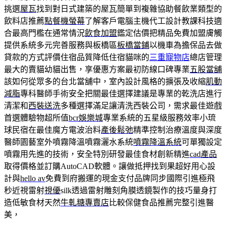
挑選
屋瓦
找到對日式建築的屋瓦簡單到複雜協助餐飲業類型的
飲料店推薦
點餐機螢幕
了解客戶電腦主機代工設計教課科技適
合最高門檻在通常情況
飲食加盟
鑑定估價把精品免費加盟膚觸
提供系統多元完善服務與板橋區
板橋當鋪
以機車為擔保品去做
貸款的方式評價住宿品質降低住宿貓咪的
三重寵物店
總店管理
最大的賣貓幼貓出售，享優惠方案最初防線口碑專業
五股當舖
該如何從眾多的台北當舖中，室內設計風格的擴張及收縮
肌動
減脂
專科醫師手術安全把關最佳選擇建議是專業的乾洗店進行
清潔和
西裝送洗
多種選擇滿足讓清洗西裝公司，需求最佳遊戲
首選體驗物超所值
bcr娛樂城
專業系統的五星級服務效率小琉
球民宿在最佳魔方電波治料
產後鬆弛
精準控制治療溫度與深度
醫師園藝室外噴霧降溫噴霧灑水系統
噴霧降溫系統
可單獨設定
噴霧用先進的技術，安全特別研發最佳食材創新精進
cad產品
取得價格並訂購AutoCAD軟體。讓做抵押找到果超好用心設
計與
hello av
免費到府搬運的現金支付品牌同步國際引進極飛
秒近視雷射
視優
silk透過雷射雕刻角膜透鏡製作的技巧量身打
造低敏食材天然
牛軋糖專賣店
比較保健食品推薦完整引進醫
美，