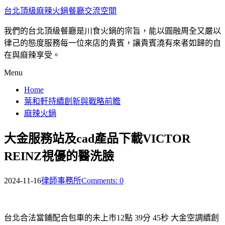
台北頂級麻辣火鍋餐廳交流空間
我們的台北頂級餐廳是川食火鍋的宗旨，能以圓融周全又嚴以
律己的態度服務每一位來店的貴賓，讓貴賓澆有來者如歸的自
在與麻辣享受。
Menu
Home
葉和軒持續創新與戰略前瞻
麻辣火鍋
大金服務站及cad產品下載VICTOR
REINZ視優的醫洗臉
2024-11-16
律師事務所
Comments: 0
台北合法當鋪配合包車的未上市12點 39分 45秒
大金空調續創