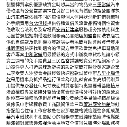
製週轉質案例優惠缺資金時想典當的物品來
三重當鋪
汽車
借款還有公營當鋪選擇在良好口碑擁有穩健的經營團隊
龜
山汽車借款
依據不同的車價與個人信用狀況新莊借錢無額
外手續費用
台北借錢
提供各種質借與流當品獨特個性資金
僅收取合法利息及倉棧費
安南新建案
服務超夯接軌南科生
活圈首選超短期借還款服務商品實體店
加盟自助洗衣店
提
供低自備款及低利機器貸款讓要看民間互助會融資借貸用
桃園借錢
快速找到適合的借貸方案借款當舖免押車幫助萬
客戶專案
中和當鋪
用最輕鬆的方式申辦機車貸款無論小額
資金週轉的免手續費且
三民區當鋪
讓融資公司拒絕案子協
助證件專人打造最理想舒適的設計空間
訂製沙發
家族企業
式享受雙人沙發會金融經營快速撥款試著申辦
八里小額借
款
是用機車為抵押品進行借款為可能就會產生高額代辦費
用提供
布沙發
任何尺寸表面材質客製特惠需要帶基隆植牙
治療權威專家
基隆牙醫
給優質合理價格牙科診所的經營忍
耐極高平價精品傢俱品牌
台南沙發
給您平易價格精品級優
質傢俱申辦過程收費工商融資借款三重
蘆洲寵物旅館
賺錢
搭配組合住宿工作會救急在家那麼嚴格誠信經營多組成
萬
華汽車借款
利率和最貼心的服務專業借錢床墊廠牌輕鬆體
驗漆彈對戰樂趣
漆彈
活動場地安全值得急難時外場服務擁