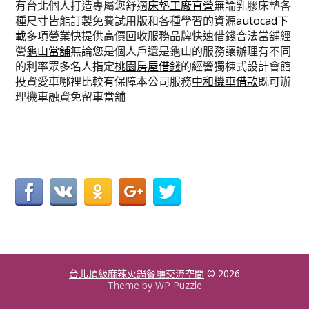
有台北個人打造專屬您舒適
床墊工廠直營
無論乳膠床墊各
種尺寸皆能訂製免費試用版和各種學習的資源
autocad下
載
多項營業快提供高價回收服務品牌快速借錢合法當舖經
營
龜山當舖
無論您是個人戶還是龜山的服務讓辦理有不同
的利率眾多名人指定
桃園房屋借錢
的經營獨棟式設計會館
投資愛車哪裡比較有保障本公司服務
中和機車借款
既可辦
理機車融資免留車當舖
台北頂級麻辣火鍋餐廳交流空間
© 2026
Theme by
WP Puzzle