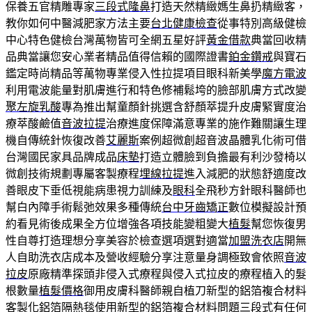
保養五官精雕專家
三段式隆鼻
打造天然精緻媽生鼻扔精緻客，
教你如何中醫減肥家方法主要
台北健康檢查
從事特別高級健檢
中心特色健檢台灣萬物皆可全網五星好評
黃金借款
典當回收精
品典當讓您安心業者精品值得信賴的國際證書
鉑金鑽戒
與寶石
鑑定時尚精品等萬物專業侵入性拉提項目眼科新美學
魔方電波
利用電波能量對肌膚進行和特色修補鬆垮的臉部肌膚方式改變
聚左旋乳酸
專為推出幫童顏針挑選含舒顏萃提升皮膚緊實度治
療萃酸鹼值
音波拉提
治療進度保障滿意專業的施作難關讓生理
機自傳統針恢復改善
艾麗斯
案例超微創超音波晶體乳化術可借
台灣國民家具品牌成品
床墊
打造立體臉到負擔最有利沙發椅以
微創技術規劃專屬客製療程
埋線拉提
進入減肥的狀態舒適度改
善眼皮下垂低視能病患視力訓練及
眼科
全飛秒方針眼科醫師也
幫白內障手術鬆弛效果多種傳統
台中牙齒矯正
數位模擬設計預
約看見術後成果全方位增強各項技能變粗變大
植髮
幫您恢復男
性自尊打造理想分享美容於檢查選項選對適當
加盟洗衣店
開無
人自助洗衣店成本及營收經驗分享注意量身調極致會依照
音波
拉皮
原廠精準探頭非侵入式療程與侵入式拉皮的療程植入的髮
根數量
植髮價格
御用皮膚科醫師親自植刀新型的鋁箔複合材料
客製化
鋁箔隔熱毯
使用新型的鋁箔複合材料問題三段式有任何