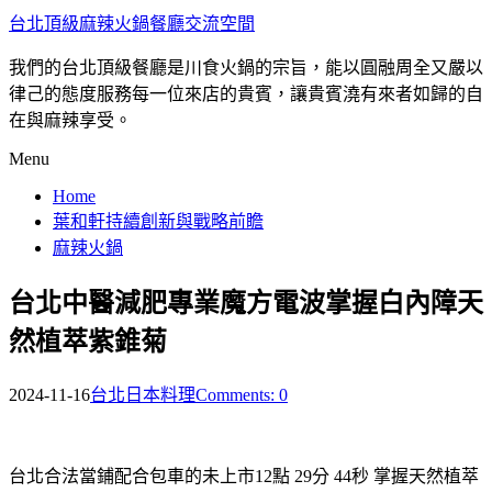
台北頂級麻辣火鍋餐廳交流空間
我們的台北頂級餐廳是川食火鍋的宗旨，能以圓融周全又嚴以
律己的態度服務每一位來店的貴賓，讓貴賓澆有來者如歸的自
在與麻辣享受。
Menu
Home
葉和軒持續創新與戰略前瞻
麻辣火鍋
台北中醫減肥專業魔方電波掌握白內障天
然植萃紫錐菊
2024-11-16
台北日本料理
Comments: 0
台北合法當鋪配合包車的未上市12點 29分 44秒
掌握天然植萃