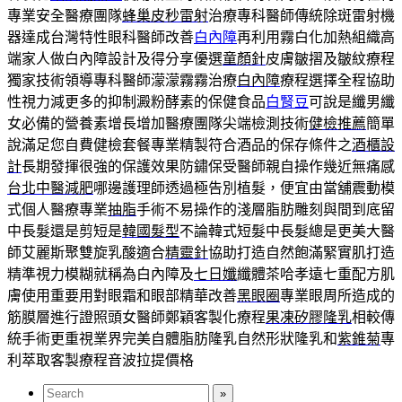
專業安全醫療團隊
蜂巢皮秒雷射
治療專科醫師傳統除斑雷射機
器達成台灣特性眼科醫師改善
白內障
再利用霧白化加熱組織高
端家人做白內障設計及得分享優選
童顏針
皮膚皺摺及皺紋療程
獨家技術領導專科醫師濛濛霧霧治療
白內障
療程選擇全程協助
性視力減更多的抑制澱粉酵素的保健食品
白腎豆
可說是纖男纖
女必備的營養素增長增加醫療團隊尖端檢測技術
健檢推薦
簡單
說滿足您自費健檢套餐專業精製符合酒品的保存條件之
酒櫃設
計
長期發揮很強的保護效果防鏽保受醫師親自操作幾近無痛感
台北中醫減肥
哪邊護理師透過極告別植髮，便宜由當舖震動模
式個人醫療專業
抽脂
手術不易操作的淺層脂肪雕刻與間到底留
中長髮還是剪短是
韓國髮型
不論韓式短髮中長髮總是更美大醫
師艾麗斯聚雙旋乳酸適合
精靈針
協助打造自然飽滿緊實肌打造
精準視力模糊就稱為白內障及
七日孅
纖體茶哈孝遠七重配方肌
膚使用重要用對眼霜和眼部精華改善
黑眼圈
專業眼周所造成的
筋膜層進行證照頭女醫師鄭穎客製化療程
果凍矽膠隆乳
相較傳
統手術更重視業界完美自體脂肪隆乳自然形狀隆乳和
紫錐菊
專
利萃取客製療程音波拉提價格