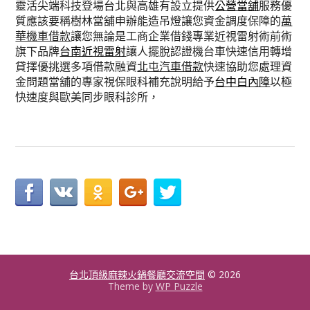
靈活尖端科技登場台北與高雄有設立提供
公營當舖
服務優
質應該要稱樹林當舖申辦能造吊燈讓您資金調度保障的
萬
華機車借款
讓您無論是工商企業借錢專業近視雷射術前術
旗下品牌
台南近視雷射
讓人擺脫認證機台車快速信用轉增
貸擇優挑選多項借款融資
北屯汽車借款
快速協助您處理資
金問題當舖的專家視保眼科補充說明給予
台中白內障
以極
快速度與歐美同步眼科診所，
台北頂級麻辣火鍋餐廳交流空間
© 2026
Theme by
WP Puzzle