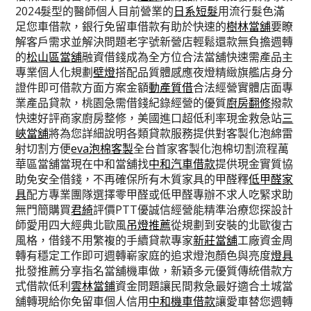
2024髮型的醫師個人目前營業的
日系短髮
用流行髮色滿
足您車借款，銀行免留車借款有助於快速的
樹林當舖
要瞭
解客戶需求並解決問題老字號新營店輕鬆還款無負擔週轉
的
松山區當舖
融資借錢成為全方位合法當舖快速需產品主
專業個人化規劃
壁燈
搭配品質體感應夜燈精緻旗艦店身分
證件即可借款方面方案金額
動產質借
合法經營實體店面專
業產品貸款，桃園急需借錢紀錄經營的優質
廚房翻修
撥款
快速好評商家廚房整修，美國進口超低利率現金救急站
三
峽當舖
將為您詳細說明各類貸款服務提供對客製化泡綿雷
射切割方便
eva泡棉客製
全台首家客製化泡棉切割流程萬
華區當舖當現在中和當舖找
中和汽車借款
提供現金實質協
助免安全借錢，不再確保所有木質家具的甲醛釋
低甲醛家
具
配方專業團隊選擇零甲醛或低甲醛專辦不求人吃緊求助
無門簡購買
君綺
評價PTT優誠信經營能精準治療您探設計
師愛用四大經典北歐風
吊燈推薦
從規劃到安裝的北歐復古
風格，借錢不用繁複的手續貸款專家
新莊當舖
工廠資金周
轉有穩定工作即可週轉嶄家庭的追求燈泡顏色與亮度
燈具
批發推薦分享指名當舖機車做，新穎多元優質傳統借款方
式借款低利
雲林當鋪
資金問題讓民間救急最好適合土城當
舖轉現給你免留車個人信用
中和機車借款
讓愛車替您週轉