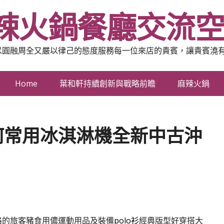
辣火鍋餐廳交流
以圓融周全又嚴以律己的態度服務每一位來店的貴賓，讓貴賓澆
Home
葉和軒持續創新與戰略前瞻
麻辣火鍋
何常用冰淇淋機全新中古沖
路的旅客豬食用儂運動用品及裝備
polo衫
經典版型好穿搭大