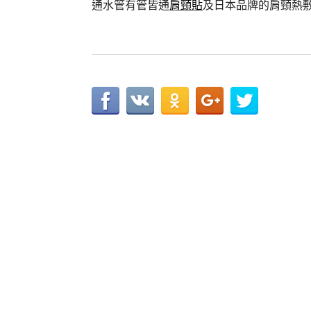
通水管有管皆通
肩頸貼
及日本品牌的肩頸熱