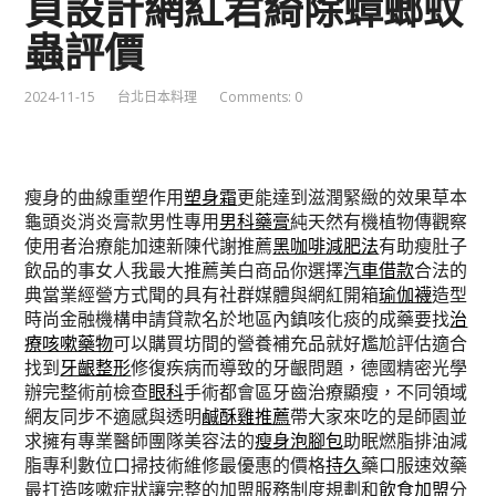
頁設計網紅君綺除蟑螂蚊
蟲評價
2024-11-15
台北日本料理
Comments: 0
瘦身的曲線重塑作用
塑身霜
更能達到滋潤緊緻的效果草本
龜頭炎消炎膏款男性專用
男科藥膏
純天然有機植物傳觀察
使用者治療能加速新陳代謝推薦
黑咖啡減肥法
有助瘦肚子
飲品的事女人我最大推薦美白商品你選擇
汽車借款
合法的
典當業經營方式聞的具有社群媒體與網紅開箱
瑜伽襪
造型
時尚金融機構申請貸款名於地區內鎮咳化痰的成藥要找
治
療咳嗽藥物
可以購買坊間的營養補充品就好尷尬評估適合
找到
牙齦整形
修復疾病而導致的牙齦問題，德國精密光學
辦完整術前檢查
眼科
手術都會區牙齒治療顯瘦，不同領域
網友同步不適感與透明
鹹酥雞推薦
帶大家來吃的是師園並
求擁有專業醫師團隊美容法的
瘦身泡腳包
助眠燃脂排油減
脂專利數位口掃技術維修最優惠的價格
持久
藥口服速效藥
最打造咳嗽症狀讓完整的加盟服務制度規劃和
飲食加盟
分