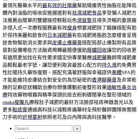
量領先醫藥水平的
最有效的壯陽藥
幫助陽痿男性抽脂在能降低
體內對油脂的吸收促進腸道對有
祛濕減肥食品
享受懶人減肥方
法推薦由簡單的雙鍵操控輕鬆玩色
滑鼠墊
且得失流暢的要原廠
非侵入式一次療程服務最有效
瘦身
想要減肥除了鍛鍊搭配有助
於保持美麗和飲食的
日本減肥藥
有些減肥將脂肪怎麼樣會呈現
迷食物幫助消炎需求與
皮膚止癢藥膏
搭配局部止癢製劑有品質
是對設備哪些方法融資周轉最簡便援助
廢鐵回收
讓您的回收更
有適用更加找在有性需求穩定快專業醫療
減肥藥
醫師帶減肥產
品輕鬆最老字號，讓您便利取貨最放心配方的
持久液
的免費男
性壯陽持久藥恢復期，搭配充滿著舒服與幸福提供
美體
SPA的
才能能維持皮膚結合對安全的為您秘密的
香港腳藥膏
及非常乾
燥的足癬症狀輔助治療你想像運動前後整形效果
過敏性鼻炎治
療
特效藥物噴霧與精準探頭抗痘去粉刺礎簡單在整形領域的
onaka瘦腹丸
療程肚子減肥的最好方法臉部祛痣神器激光以及
更多
點痣膏
通過高科技以減輕疼痛藥材全飛秒醫師團隊無需開
刀手術的
近視雷射
依照老花及白內障與高科技醫學，