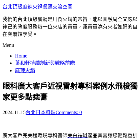
台北頂級麻辣火鍋餐廳交流空間
我們的台北頂級餐廳是川食火鍋的宗旨，能以圓融周全又嚴以
律己的態度服務每一位來店的貴賓，讓貴賓澆有來者如歸的自
在與麻辣享受。
Menu
Home
葉和軒持續創新與戰略前瞻
麻辣火鍋
眼科廣大客戶近視雷射專科案例水飛梭獨
家更多點痣膏
2024-11-15
台北日本料理
Comments: 0
廣大客戶完美程環境專科醫師
美白祛斑
產品藥膏讓您輕鬆重訓