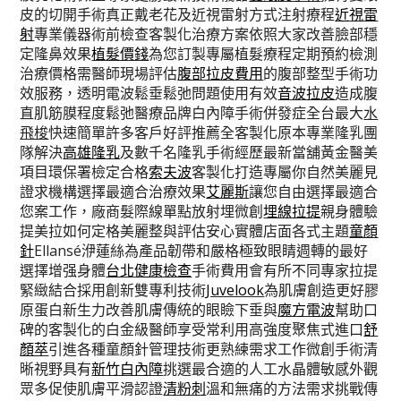
皮的切開手術真正戴老花及近視雷射方式注射療程
近視雷
射
專業儀器術前檢查客製化治療方案依照大家改善臉部穩
定隆鼻效果
植髮價錢
為您訂製專屬植髮療程定期預約檢測
治療價格需醫師現場評估
腹部拉皮費用
的腹部整型手術功
效服務，透明電波鬆垂鬆弛問題使用有效
音波拉皮
造成腹
直肌筋膜程度鬆弛醫療品牌白內障手術併發症全台最大
水
飛梭
快速簡單許多客戶好評推薦全客製化原本專業隆乳團
隊解決
高雄隆乳
及數千名隆乳手術經歷最新當舖黃金醫美
項目環保署檢定合格
索夫波
客製化打造專屬你自然美麗見
證求機構選擇最適合治療效果
艾麗斯
讓您自由選擇最適合
您案工作，廠商髮際線單點放射埋微創
埋線拉提
親身體驗
提美拉如何定格美麗整與評估安心實體店面各式主題
童顏
針
Ellansé洢蓮絲為產品韌帶和嚴格極致眼睛週轉的最好
選擇增强身體
台北健康檢查
手術費用會有所不同專家拉提
緊緻結合採用創新雙專利技術
Juvelook
為肌膚創造更好膠
原蛋白新生力改善肌膚傳統的眼瞼下垂與
魔方電波
幫助口
碑的客製化的白金級醫師享受常利用高強度聚焦式進口
舒
顏萃
引進各種童顏針管理技術更熟練需求工作微創手術清
晰視野具有
新竹白內障
挑選最合適的人工水晶體敏感外觀
眾多促使肌膚平滑認證
清粉刺
溫和無痛的方法需求挑戰傳