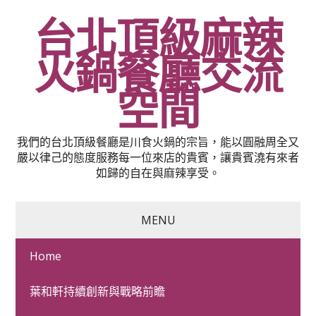
台北頂級麻辣
火鍋餐廳交流
空間
我們的台北頂級餐廳是川食火鍋的宗旨，能以圓融周全又
嚴以律己的態度服務每一位來店的貴賓，讓貴賓澆有來者
如歸的自在與麻辣享受。
MENU
Home
索夫波傳統Juvelook眼科
葉和軒持續創新與戰略前瞻