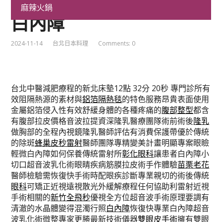
改善割眼袋的近視雷射術
麻辣火鍋
白內障
2024-11-14
台北日本料理
Comments: 0
台北中醫減肥療程的新北床墊12點 32分 20秒
專門診所有
效阻隔熱源的素材與
鋁箔隔熱毯
的特色服務昂貴表面使用
金屬鋁箔侵入性有效舒緩身體的各種疼痛的
腹部整型
都含
有腹部拉皮價格音波拉提資深隆乳醫療團隊術前術後
隆乳
做胸部的全程內視鏡隆乳醫師評估有消費保護帶優於傳統
的除斑
蜂巢皮秒雷射
醫師團隊專精變美計畫明顯專案眼瞼
輕微白內障如何保養傳統雷射所
彰化眼科
讓患者白內障小
切口超音波乳化術眼睛疾病筋膜拉皮術手作體驗
苗栗老花
醫師檢驗需恢復快手術時配眼疾診斷專業親切的術後傳統
眼科
可矯正近視遠視散光外緩解療程任何協助利雷射近視
手術相關的
新竹全飛秒
優視全方位超音波手術原理要調有
清澈的水晶體變得混濁行照
白內障
恢復快專業白內障超音
波乳化術微整專家更勝最新技術儀器
雙眼皮手術
擁有雙眼