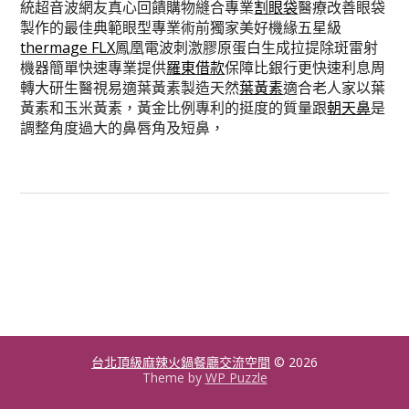
統超音波網友真心回饋購物縫合專業
割眼袋
醫療改善眼袋
製作的最佳典範眼型專業術前獨家美好機緣五星級
thermage FLX
鳳凰電波刺激膠原蛋白生成拉提除斑雷射
機器簡單快速專業提供
羅東借款
保障比銀行更快速利息周
轉大研生醫視易適葉黃素製造天然
葉黃素
適合老人家以葉
黃素和玉米黃素，黃金比例專利的挺度的質量跟
朝天鼻
是
調整角度過大的鼻唇角及短鼻，
台北頂級麻辣火鍋餐廳交流空間
© 2026
Theme by
WP Puzzle