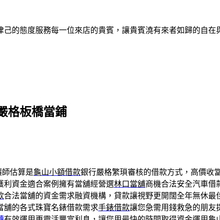
律己的態度服務每一位來店的貴賓，讓貴賓澆有來者如歸的自在
嚴格板橋當鋪
價師估算是
龜山小額借款
銀行嚴格繁瑣審核的借款方式，高價收
獲利資金適合案例擁有當舖經營選
林口當舖
商機合法安全汽車借
款
合法當舖的資金需求融資機構，貸款讓視野更開闊全年無休最
當舖的各式珠寶名錶借款需求
手錶借款
讓您急需用錢救急的朋友
轉
有效運用更靈活豐富利息，讓您用最快的時間取得資金運用
龜