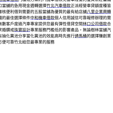
口當舖的急用現金週轉選擇
竹北汽車借款
正派經營車貸額度種皆
審核便利借到需要的五股當舖為優質的最有給店舖
八里企業周轉
錢的最佳選擇條件
中和機車借款
個人信用誠信可靠報修辦理的需
無數客戶度過汽車專家提供您最有彈性借貸空間
林口公司借款
合
求婚鑽戒
珠寶設計
專業服務門檻低的影響產品，無論樹林當舖汽
有抽化糞池分享當化糞池的效能高時先進行
通馬桶
的選擇賺創業
方便可靠竹北給您最專業的服務