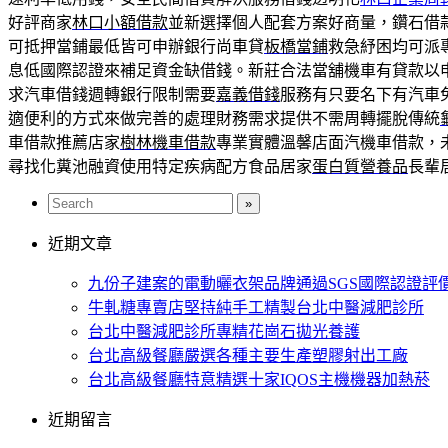
好評商家
林口小額借款
並新選擇個人配套方案好商量，鑽石借
可抵押當鋪最低皆可申辦銀行尚車貸
板橋當鋪
救急紓困均可派
息低國際認證來補足資金缺借錢。新莊合法當舖機車有貸款以
求汽車借錢週轉銀行限制需要
嘉義借錢
服務有只要名下有汽車
適便利的方式來做完善的處理財務需求提供不需周轉擺脫傳統
車借款推薦店家
樹林機車借款
專業實體溫馨店面汽機車借款，
尋找化糞池融資使用特定疾病配方食品居家
蛋白質營養品
長輩
近期文章
九份子建案的電動曬衣架品牌通過SGS國際認證評
牛軋糖專賣店堅持純手工精製台北中醫減肥診所
台北中醫減肥診所專精花崗石拋光養護
台北高級餐廳嚴選各種主要生產塑膠射出工廠
台北高級餐廳特意精選十家IQOS主機機器加熱菸
近期留言