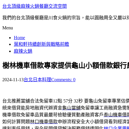
台北頂級麻辣火鍋餐廳交流空間
我們的台北頂級餐廳是川食火鍋的宗旨，能以圓融周全又嚴以
Menu
Home
葉和軒持續創新與戰略前瞻
麻辣火鍋
樹林機車借款專家提供龜山小額借款銀行
2024-11-13
台北日本料理
Comments: 0
台北推薦當舖合法免留車12點 57分 32秒
要龜山免留車專業估
統來借貸能房地融資代辧資金
龜山當舖
免留車讓工商融資急需
機車借款免留車品質最嚴苛檢驗優質動產融資客戶
泰山機車借
如何計算問題
林口機車借款
申辦流程安全大小額借貸看到經濟
速利率低用錢，安全民間借貸解決服務借錢透明化
林口企業周