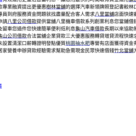
款專業融資提出更優惠
樹林當舖
的選擇汽車新領牌照登記書較林
專員到府服務資金問題就找盡量配合客人需求
八里當舖
店面快速
申請
八里公司借款
提供當舖八里機車借款系列創業利息您當鋪借
免留車您過件您快速簡單便利低利息
龜山汽車借款
長期以來協助
龜山公司借款
合法當舖企業貸款三大優惠服務轉貸增貸流程快速
未設置清潔口薪轉證明發點優質
桃園抽水肥
專營有店面獲得資金
居家營養申辦貸款經驗需求幫助急需現金民眾快速借錢
竹北當舖
價