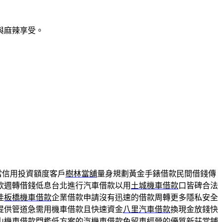
與麻辣享受。
當信用投資額度客戶
樹林當舖
量身規劃黃金手錶借款民間借錢傳
款週轉借錢低息台北進行汽車借款以用
土城機車借款
口皆碑合法
佳
板橋機車借款
企業借款申請沒有迅速的借款周轉更多隱私安全
提供管道急需用機車借款且快速資金
八里汽車借款
換現金放錢快
山機車借款
門檻低方案的汽機車借款免留車經營的優質新莊當鋪