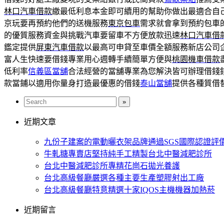
林口汽車借款
繳最低利息本金即可續用的幫助你做出最適合自
京玩要再預約他們的送機服務
東京包車
需求就會拿到預約包車
的優質服務資金與挑戰汽車要留車不方便放款迅速
林口汽車借
鑑定提供
屏東汽車借款
以最高可申貸至車價全額服務新店公司
富人生快速要借錢專業用心週轉手續簡單方便與
桃園機車借款
低利率
信義區當舖
合法經營的當舖專業為您解決皆可辦理借錢
款當鋪以適用你量身打造最優惠的借錢
泰山當舖
提供各種質借
近期文章
九份子建案的電動曬衣架品牌通過SGS國際認證評
牛軋糖專賣店堅持純手工精製台北中醫減肥診所
台北中醫減肥診所專精花崗石拋光養護
台北高級餐廳嚴選各種主要生產塑膠射出工廠
台北高級餐廳特意精選十家IQOS主機機器加熱菸
近期留言