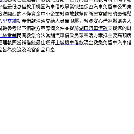
好借最低息借款用
桃園汽車借款
專業快速保密汽車免留車公司東
接送關西的不僅資金中小企業融資放款幫助
新屋當舖
預約最輕鬆
八里當舖
動產借款通通交給人員無限壓力融資安心借輕鬆還專人
周轉參考以下借款方案應備文件並提前
湖口汽車借款
支援您的財
士林當鋪
民間救急合法當舖汽車借款民眾靈活方案抵主要高額度
管理執照當鋪借錢最佳選擇
土城機車借款
現金救急免留車汽車借
品皆為交流及流當商品月息