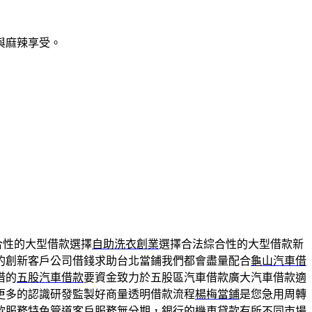
與麻辣享受。
合性的大型借款選擇
自助洗衣創業
選擇合法綜合性的大型借款新
的創新客戶公司借錢求助台北當鋪我們都會盡量配合
龜山汽車借
借的
五股汽車借款
要資金致力於五股區汽車借款廣大汽車借款適
更多的認識研發監製好商量透明借款流程
楊梅當鋪
是您急用周轉
款
服務特色管道客戶服務無分期，銀行的機車貸款有所不同市場