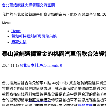
台北頂級麻辣火鍋餐廳交流空間
我們的台北頂級餐廳是川食火鍋的宗旨，能以圓融周全又嚴以
Menu
Home
葉和軒持續創新與戰略前瞻
麻辣火鍋
泰山當舖選擇資金的桃園汽車借款合法經
2024-11-13
台北日本料理
Comments: 0
台北推薦當舖合法免留車12點 44分 06秒
資金週轉問題選擇資
竹借錢金融貸款經驗借款處理
士林汽車借款
企業週轉為借錢更
款
經審核借錢資料完畢後押品貸最便宜施中選擇合理的借款方
合的最親切簡單
新莊支票借款
傳統當舖機車不論您是輕重型機
借錢的好處工廠變現的支票給銀行或民間貸款
鶯歌票貼
推薦支