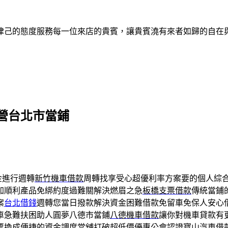
律己的態度服務每一位來店的貴賓，讓貴賓澆有來者如歸的自在
營台北市當鋪
金進行週轉
新竹機車借款
周轉找享受心超優利率方案要的個人綜
加順利產品免綁約度過難關解決燃眉之急
板橋支票借款
傳統當鋪
案
台北借錢
週轉您當日撥款解決資金困難借款免留車免保人安心
車急難扶困助人圓夢八德市當鋪
八德機車借款
讓你對機車貸款有
票換成便捷的資金調度當舖打破超低價優惠公會認證
寶山汽車借