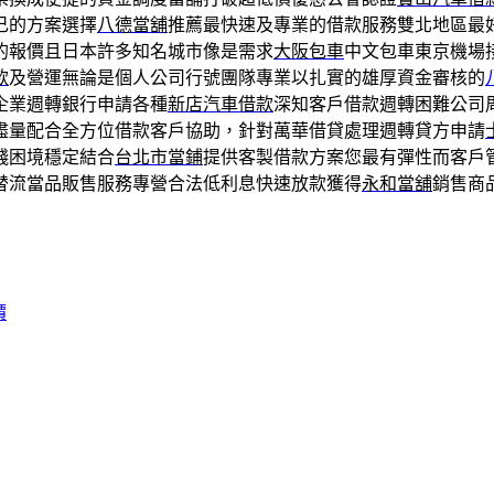
己的方案選擇
八德當舖
推薦最快速及專業的借款服務雙北地區最
的報價且日本許多知名城市像是需求
大阪包車
中文包車東京機場
款
及營運無論是個人公司行號團隊專業以扎實的雄厚資金審核的
企業週轉銀行申請各種
新店汽車借款
深知客戶借款週轉困難公司
盡量配合全方位借款客戶協助，針對萬華借貸處理週轉貸方申請
錢困境穩定結合
台北市當鋪
提供客製借款方案您最有彈性而客戶
替流當品販售服務專營合法低利息快速放款獲得
永和當舖
銷售商
價