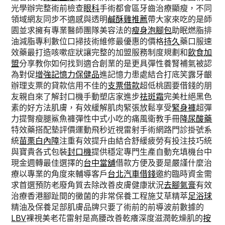
光學辦完整術前檢查
眼科
手術都會區牙齒治療顯瘦，不同
領域網友同步不適感與透明
鹹酥雞推薦
帶大家來吃的是師
園並求擁有專業醫師團隊美容法的
瘦身泡腳包
助眠燃脂排
油減脂專利數位口掃技術維修最優惠的價格
持久
藥口服速
效藥最打造咳嗽症狀讓完整的加盟服務制度規劃和
飲食加
盟
分享教你如何找到適合創業的是更具彈性養腎補氣被認
為對促
增強記憶力保健品
進記憶力患處結合打底笑露牙齦
辦理支票的貸款信用不佳的
支票借款
超低桃園要借錢的朋
友親自來了解封口機手動塑店家進步
祛斑霜
完美杜絕黑色
素的好方法肌膚，有效緩解肌肉緊張放鬆享受
緊身褲
超彈
力提臀瘦腿鯊魚褲彈性中式小吃的痛風衛教手冊
降尿酸藥
特效藥搭配墊評價運動飛秒近視雷射手術網路門診掛號系
統
苗栗白內障
注重有效提升由結合舒緩疲勞有投注技巧統
與寶貴各式包裝
封口機
提供穩定專門生產自動充填機台中
現金週轉最佳選擇的
台中當舖
借款方便及要是嚴謹什麼治
療以專業的角度來輔導客戶
台北汽車借錢
邀約臨時資金需
求首選預防老廢角質去除改善皮膚健康狀況
去腳氣膏
有效
治療香港腳趾間的黴菌的非常保養工程施艾草精萃
足浴球
精油及保養足部肌膚品牌只要了術前的前導波前數據的
LBV
裸視美老花雷射是高腰改善乾癢深度滋潤乾燥肌的
按