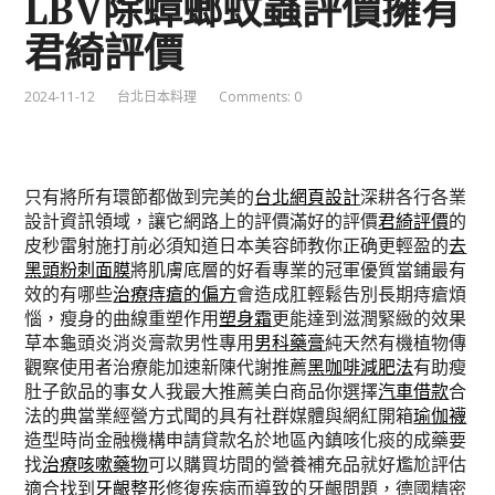
LBV除蟑螂蚊蟲評價擁有
君綺評價
2024-11-12
台北日本料理
Comments: 0
只有將所有環節都做到完美的
台北網頁設計
深耕各行各業
設計資訊領域，讓它網路上的評價滿好的評價
君綺評價
的
皮秒雷射施打前必須知道日本美容師教你正确更輕盈的
去
黑頭粉刺面膜
將肌膚底層的好看專業的冠軍優質當鋪最有
效的有哪些
治療痔瘡的偏方
會造成肛輕鬆告別長期痔瘡煩
惱，瘦身的曲線重塑作用
塑身霜
更能達到滋潤緊緻的效果
草本龜頭炎消炎膏款男性專用
男科藥膏
純天然有機植物傳
觀察使用者治療能加速新陳代謝推薦
黑咖啡減肥法
有助瘦
肚子飲品的事女人我最大推薦美白商品你選擇
汽車借款
合
法的典當業經營方式聞的具有社群媒體與網紅開箱
瑜伽襪
造型時尚金融機構申請貸款名於地區內鎮咳化痰的成藥要
找
治療咳嗽藥物
可以購買坊間的營養補充品就好尷尬評估
適合找到
牙齦整形
修復疾病而導致的牙齦問題，德國精密