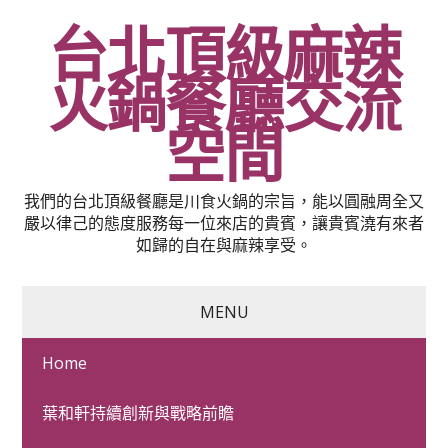
台北頂級麻辣
火鍋餐廳交流
空間
我們的台北頂級餐廳是川食火鍋的宗旨，能以圓融周全又
嚴以律己的態度服務每一位來店的貴賓，讓貴賓澆有來者
如歸的自在與麻辣享受。
MENU
Home
林口當舖辦理嘉義土地借
葉和軒持續創新與戰略前瞻