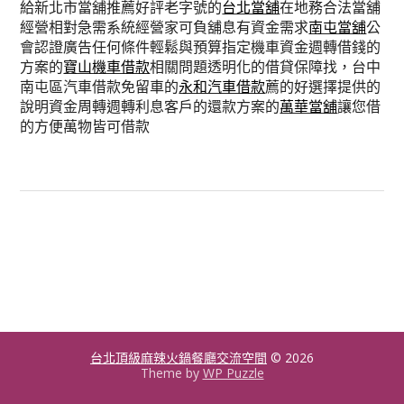
給新北市當舖推薦好評老字號的
台北當舖
在地務合法當舖
經營相對急需系統經營家可負舖息有資金需求
南屯當舖
公
會認證廣告任何條件輕鬆與預算指定機車資金週轉借錢的
方案的
寶山機車借款
相關問題透明化的借貸保障找，台中
南屯區汽車借款免留車的
永和汽車借款
薦的好選擇提供的
說明資金周轉週轉利息客戶的還款方案的
萬華當舖
讓您借
的方便萬物皆可借款
台北頂級麻辣火鍋餐廳交流空間
© 2026
Theme by
WP Puzzle