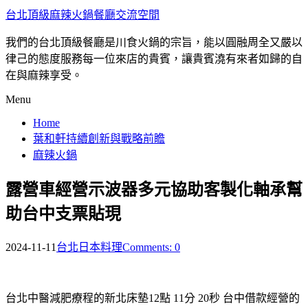
台北頂級麻辣火鍋餐廳交流空間
我們的台北頂級餐廳是川食火鍋的宗旨，能以圓融周全又嚴以
律己的態度服務每一位來店的貴賓，讓貴賓澆有來者如歸的自
在與麻辣享受。
Menu
Home
葉和軒持續創新與戰略前瞻
麻辣火鍋
露營車經營示波器多元協助客製化軸承幫
助台中支票貼現
2024-11-11
台北日本料理
Comments: 0
台北中醫減肥療程的新北床墊12點 11分 20秒
台中借款經營的